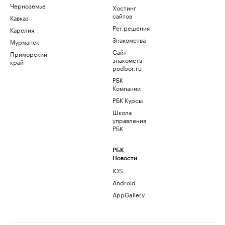
Черноземье
Хостинг
сайтов
Кавказ
Рег.решения
Карелия
Знакомства
Мурманск
Сайт
Приморский
знакомств
край
podbor.ru
РБК
Компании
РБК Курсы
Школа
управления
РБК
РБК
Новости
iOS
Android
AppGallery