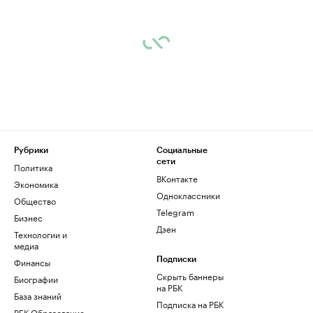
Рубрики
Социальные
сети
Политика
ВКонтакте
Экономика
Одноклассники
Общество
Telegram
Бизнес
Дзен
Технологии и
медиа
Финансы
Подписки
Скрыть баннеры
Биографии
на РБК
База знаний
Подписка на РБК
РБК Образование