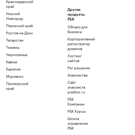
Краснодарский
край
Другие
Нижний
продукты
Новгород
РБК
Пермский край
Облако для
бизнеса
Ростов-на-Дону
Корпоративный
Татарстан
регистратор
Тюмень
доменов
Черноземье
Хостинг
сайтов
Кавказ
Рег.решения
Карелия
Знакомства
Мурманск
Сайт
Приморский
знакомств
край
podbor.ru
РБК
Компании
РБК Курсы
Школа
управления
РБК