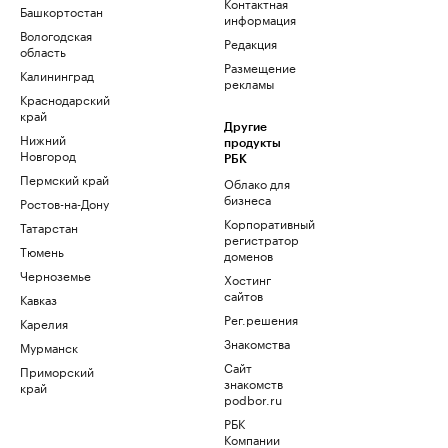
Контактная
Башкортостан
информация
Вологодская
Редакция
область
Размещение
Калининград
рекламы
Краснодарский
край
Другие
Нижний
продукты
Новгород
РБК
Пермский край
Облако для
бизнеса
Ростов-на-Дону
Корпоративный
Татарстан
регистратор
Тюмень
доменов
Черноземье
Хостинг
сайтов
Кавказ
Рег.решения
Карелия
Знакомства
Мурманск
Сайт
Приморский
знакомств
край
podbor.ru
РБК
Компании