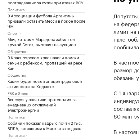
пострадавших за сутки при атаках ВСУ
Политика
Депутаты
В Ассоциации футбола Аргентины
призвали оставить Месси в покое после
на федер
ЧМ
лимит на
Спорт
налогооб
Мяч, которым Марадона забил гол
«рукой Бога», выставят на аукцион
сообщила
Общество
В Красноярском крае начали поиски
В частно
семьи с ребенком, пропавшей на реке
Кан
размер д
Общество
обязаны у
Каким будет новый эпицентр деловой
активности на Ходынке
С 1 январ
РБК и Stone
Венесуэлу охватили протесты из-за
индивиду
ежедневных отключений
составля
электроэнергии
60 млн ру
Политика
Собянин показал кадры с почти 2 тыс.
БПЛА, летевшими к Москве за неделю
В настоя
Политика