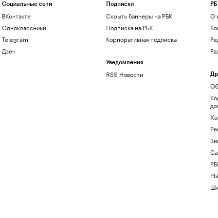
Социальные сети
Подписки
РБ
ВКонтакте
Скрыть баннеры на РБК
О 
Одноклассники
Подписка на РБК
Ко
Telegram
Корпоративная подписка
Ре
Дзен
Ра
Уведомления
RSS Новости
Др
Об
Ко
до
Хо
Ре
Зн
Са
РБ
РБ
Шк