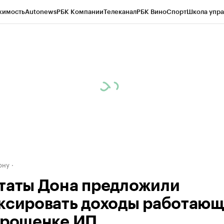
жимость
Autonews
РБК Компании
Телеканал
РБК Вино
Спорт
Школа упра
д
Стиль
Крипто
РБК Бизнес-среда
Дискуссионный клуб
Исследования
К
рагентов
Политика
Экономика
Бизнес
Технологии и медиа
Финансы
Рын
ону
таты Дона предложили
ксировать доходы работаю
прощенке ИП