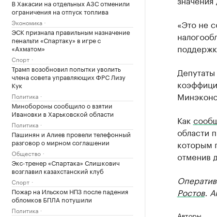
значения 
В Хакасии на отдельных АЗС отменили
ограничения на отпуск топлива
Экономика
«Это не 
ЭСК признала правильным назначение
налогообл
пенальти «Спартаку» в игре с
поддержке
«Ахматом»
Спорт
Трамп возобновил попытки уволить
Депутаты
члена совета управляющих ФРС Лизу
коэффици
Кук
Минэконо
Политика
Минобороны сообщило о взятии
Ивановки в Харьковской области
Как
сооб
Политика
области 
Пашинян и Алиев провели телефонный
разговор о мирном соглашении
которым п
Общество
отменив д
Экс-тренер «Спартака» Слишкович
возглавил казахстанский клуб
Оператив
Спорт
Ростов
. 
Пожар на Ильском НПЗ после падения
обломков БПЛА потушили
Политика
Авторы