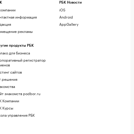
К
РБК Новости
компании
iOS
нтактная информация
Android
дакция
AppGallery
змещение рекламы
угие продукты РБК
лако для бизнеса
рпоративный регистратор
менов
стинг сайтов
г.решения
акомства
йт знакомств podbor.ru
К Компании
К Курсы
ола управления РБК