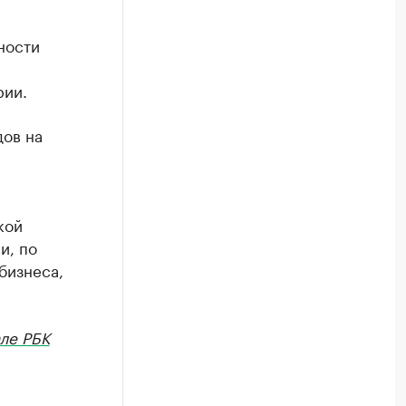
ности
рии.
ов на
кой
и, по
бизнеса,
ле РБК