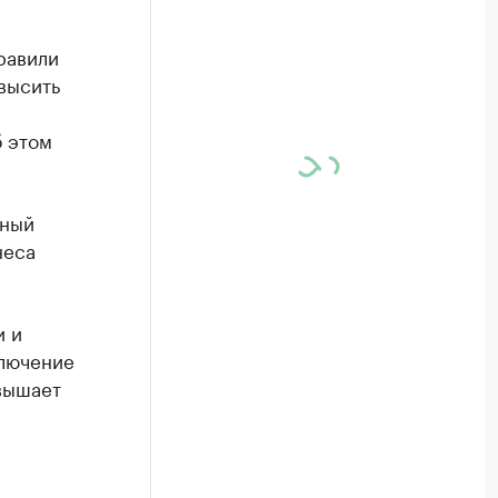
равили
высить
 этом
ьный
неса
и и
ключение
вышает