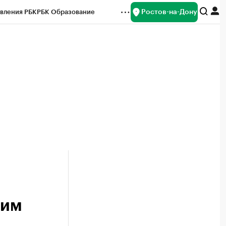
Ростов-на-Дону
вления РБК
РБК Образование
редитные рейтинги
Франшизы
Газета
ок наличной валюты
щим