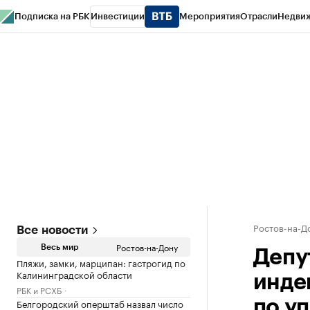
Подписка на РБК
Инвестиции
Мероприятия
Отрасли
Недви
РБК Курсы
РБК Life
Тренды
Визионеры
Национальные проекты
Горо
Спецпроекты СПб
Конференции СПб
Спецпроекты
Проверка конт
Ростов-на-Д
Все новости
Ростов-на-Дону
Весь мир
Депу
Пляжи, замки, марципан: гастрогид по
Калининградской области
инде
РБК и РСХБ
Белгородский оперштаб назвал число
по у