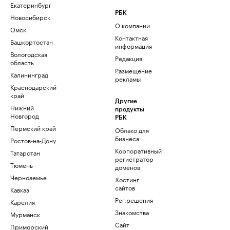
Екатеринбург
РБК
Новосибирск
О компании
Омск
Контактная
Башкортостан
информация
Вологодская
Редакция
область
Размещение
Калининград
рекламы
Краснодарский
край
Другие
Нижний
продукты
Новгород
РБК
Пермский край
Облако для
бизнеса
Ростов-на-Дону
Корпоративный
Татарстан
регистратор
Тюмень
доменов
Черноземье
Хостинг
сайтов
Кавказ
Рег.решения
Карелия
Знакомства
Мурманск
Сайт
Приморский