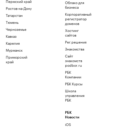
Пермский край
Облако для
бизнеса
Ростов-на-Дону
Корпоративный
Татарстан
регистратор
Тюмень
доменов
Черноземье
Хостинг
сайтов
Кавказ
Рег.решения
Карелия
Знакомства
Мурманск
Сайт
Приморский
знакомств
край
podbor.ru
РБК
Компании
РБК Курсы
Школа
управления
РБК
РБК
Новости
iOS