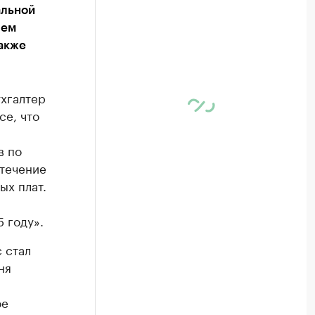
альной
лем
акже
хгалтер
се, что
в по
 течение
ых плат.
 году».
 стал
ня
ое