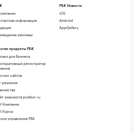
К
РБК Новости
компании
iOS
нтактная информация
Android
дакция
AppGallery
змещение рекламы
угие продукты РБК
лако для бизнеса
рпоративный регистратор
менов
стинг сайтов
г.решения
акомства
йт знакомств podbor.ru
К Компании
К Курсы
ола управления РБК