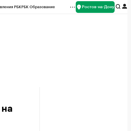
Ростов-на-Дону
вления РБК
РБК Образование
редитные рейтинги
Франшизы
Газета
ок наличной валюты
 на