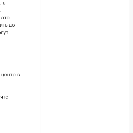
. в
,
 это
ить до
огут
 центр в
 что