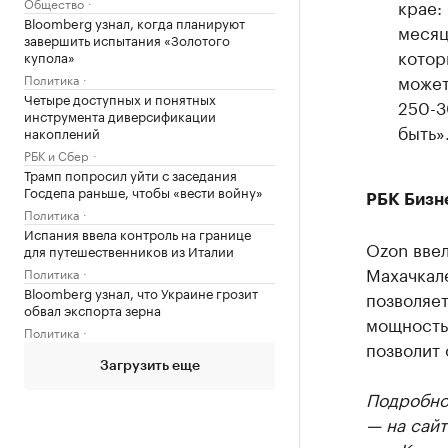
Общество
крае:
Bloomberg узнал, когда планируют
месяц
завершить испытания «Золотого
котор
купола»
может
Политика
Четыре доступных и понятных
250-3
инструмента диверсификации
быть»
накоплений
РБК и Сбер
Трамп попросил уйти с заседания
Госдепа раньше, чтобы «вести войну»
РБК Бизн
Политика
Испания ввела контроль на границе
Ozon ввел
для путешественников из Италии
Махачкале
Политика
Bloomberg узнал, что Украине грозит
позволяет
обвал экспорта зерна
мощность 
Политика
позволит 
Загрузить еще
Подробнос
— на сайт