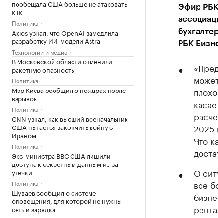
пообещала США больше не атаковать
Эфир РБК
КТК
ассоциац
Политика
Axios узнал, что OpenAI замедлила
бухгалтер
разработку ИИ-модели Astra
РБК Бизн
Технологии и медиа
В Московской области отменили
«Пред
ракетную опасность
может
Политика
Мэр Киева сообщил о пожарах после
плохо
взрывов
касае
Политика
расче
CNN узнал, как высший военачальник
США пытается закончить войну с
2025 
Ираном
Что к
Политика
доста
Экс-министра ВВС США лишили
доступа к секретным данным из-за
О сит
утечки
Политика
все б
Шуваев сообщил о системе
бизне
оповещения, для которой не нужны
рента
сеть и зарядка