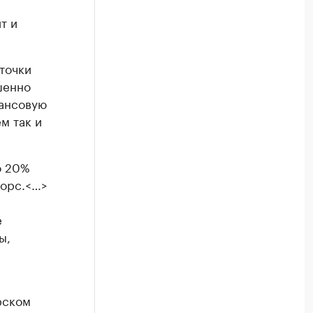
т и
точки
шенно
нансовую
м так и
о 20%
сорс.<…>
е
ы,
рском