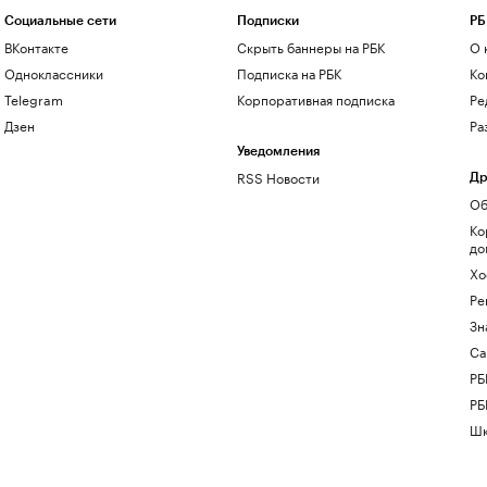
Социальные сети
Подписки
РБ
ВКонтакте
Скрыть баннеры на РБК
О 
Одноклассники
Подписка на РБК
Ко
Telegram
Корпоративная подписка
Ре
Дзен
Ра
Уведомления
RSS Новости
Др
Об
Ко
до
Хо
Ре
Зн
Са
РБ
РБ
Шк