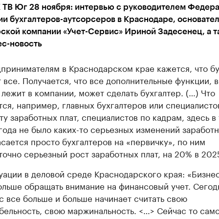
 ТВ Юг 28 ноября: интервью с руководителем Федер
ии бухгалтеров-аутсорсеров в Краснодаре, основате
ской компании «Учет-Сервис» Ириной Задесенец, а т
ес-новость
принимателям в Краснодарском крае кажется, что бу
 все. Получается, что все дополнительные функции, в
 лежит в компании, может сделать бухгалтер. (…) Что
тся, например, главных бухгалтеров или специалисто
ту заработных плат, специалистов по кадрам, здесь в
года не было каких-то серьезных изменений заработн
асается просто бухгалтеров на «первичку», по ним
точно серьезный рост заработных плат, на 20% в 2025
уации в деловой среде Краснодарского края: «Бизнес
ольше обращать внимание на финансовый учет. Сегод
с все больше и больше начинает считать свою
бельность, свою маржинальность. <…> Сейчас то сам