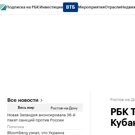
Подписка на РБК
Инвестиции
Мероприятия
Отрасли
Недви
РБК Курсы
РБК Life
Тренды
Визионеры
Национальные проекты
Горо
Спецпроекты СПб
Конференции СПб
Спецпроекты
Проверка конт
Ростов-на-Д
Все новости
Ростов-на-Дону
Весь мир
РБК 
Новая Зеландия анонсировала 36-й
пакет санкций против России
Куба
Политика
Bloomberg узнал, что Украина