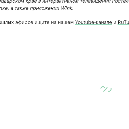
нодарском крае в интерактивном телевидении Ростел
пке, а также приложении Wink.
ошлых эфиров ищите на нашем
Youtube-канале
и
RuTu