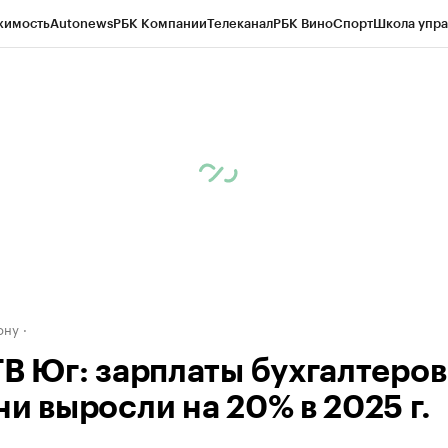
жимость
Autonews
РБК Компании
Телеканал
РБК Вино
Спорт
Школа упра
д
Стиль
Крипто
РБК Бизнес-среда
Дискуссионный клуб
Исследования
К
рагентов
Политика
Экономика
Бизнес
Технологии и медиа
Финансы
Рын
ону
ТВ Юг: зарплаты бухгалтеров
ни выросли на 20% в 2025 г.