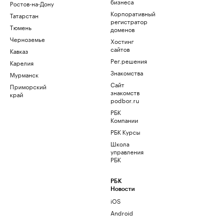
бизнеса
Ростов-на-Дону
Корпоративный
Татарстан
регистратор
Тюмень
доменов
Черноземье
Хостинг
сайтов
Кавказ
Рег.решения
Карелия
Знакомства
Мурманск
Сайт
Приморский
знакомств
край
podbor.ru
РБК
Компании
РБК Курсы
Школа
управления
РБК
РБК
Новости
iOS
Android