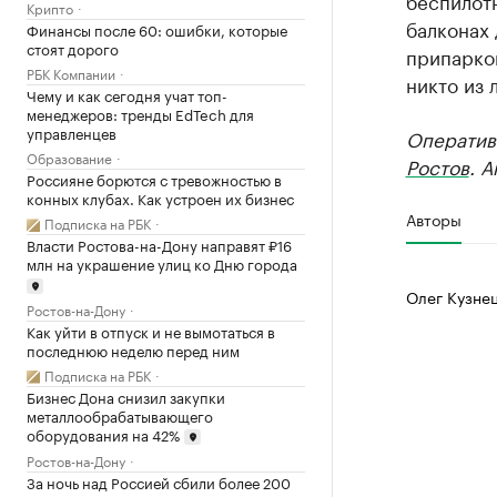
беспилотн
Крипто
балконах 
Финансы после 60: ошибки, которые
стоят дорого
припарков
РБК Компании
никто из 
Чему и как сегодня учат топ-
менеджеров: тренды EdTech для
управленцев
Оператив
Образование
Ростов
. 
Россияне борются с тревожностью в
конных клубах. Как устроен их бизнес
Авторы
Подписка на РБК
Власти Ростова-на-Дону направят ₽16
млн на украшение улиц ко Дню города
Олег Кузне
Ростов-на-Дону
Как уйти в отпуск и не вымотаться в
последнюю неделю перед ним
Подписка на РБК
Бизнес Дона снизил закупки
металлообрабатывающего
оборудования на 42%
Ростов-на-Дону
За ночь над Россией сбили более 200