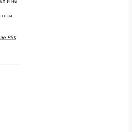
ах и на
атаки
ле РБК