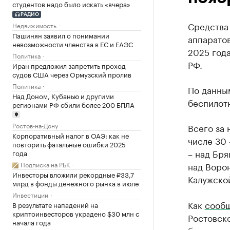
студентов надо было искать «вчера»
РАДИО
Средства
Недвижимость
Пашинян заявил о понимании
аппаратов
невозможности членства в ЕС и ЕАЭС
2025 год
Политика
РФ.
Иран предложил запретить проход
судов США через Ормузский пролив
Политика
По данны
Над Доном, Кубанью и другими
беспилотн
регионами РФ сбили более 200 БПЛА
Ростов-на-Дону
Всего за 
Корпоративный налог в ОАЭ: как не
числе 30 
повторить фатальные ошибки 2025
– над Бря
года
над Ворон
Подписка на РБК
Инвесторы вложили рекордные ₽33,7
Калужско
млрд в фонды денежного рынка в июле
Инвестиции
Как
сооб
В результате нападений на
криптоинвесторов украдено $30 млн с
Ростовско
начала года