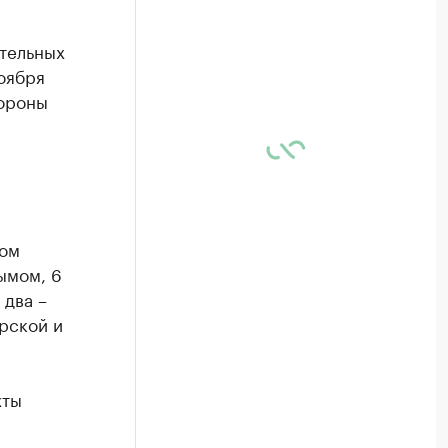
тельных
оября
бороны
том
ымом, 6
 два –
рской и
хты