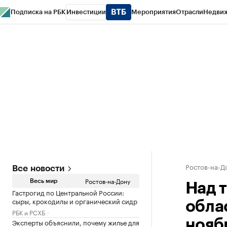
Подписка на РБК
Инвестиции
Мероприятия
Отрасли
Недви
РБК Курсы
РБК Life
Тренды
Визионеры
Национальные проекты
Горо
Спецпроекты СПб
Конференции СПб
Спецпроекты
Проверка конт
Ростов-на-Д
Все новости
Ростов-на-Дону
Весь мир
Над 
Гастрогид по Центральной России:
сыры, крокодилы и органический сидр
обла
РБК и РСХБ
Эксперты объяснили, почему жилье для
нояб