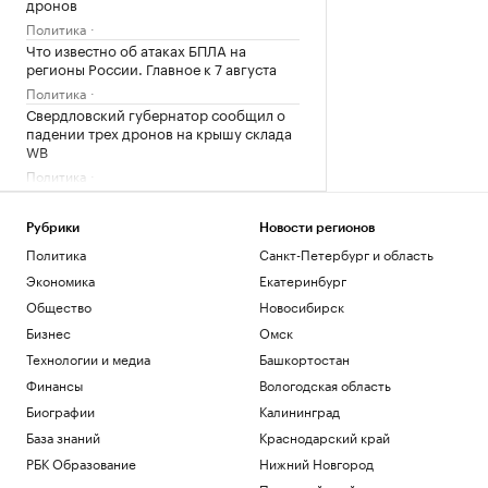
дронов
Политика
Что известно об атаках БПЛА на
регионы России. Главное к 7 августа
Политика
Свердловский губернатор сообщил о
падении трех дронов на крышу склада
WB
Политика
Жители Дона увеличили свои
накопления в банках более чем на 10%
Рубрики
Новости регионов
за год
Политика
Санкт-Петербург и область
Ростов-на-Дону
Экономика
Екатеринбург
Минобороны сообщило об ударах по
сухогрузам в Черном море
Общество
Новосибирск
Политика
Бизнес
Омск
Больше прогулок, свежего воздуха и
Технологии и медиа
Башкортостан
отдыха: квартиры рядом с парками
Финансы
Вологодская область
РБК и ПИК Серия плюс
Биографии
Калининград
Загрузить еще
База знаний
Краснодарский край
РБК Образование
Нижний Новгород