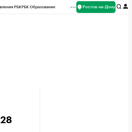
Ростов-на-Дону
вления РБК
РБК Образование
редитные рейтинги
Франшизы
Газета
ок наличной валюты
 28