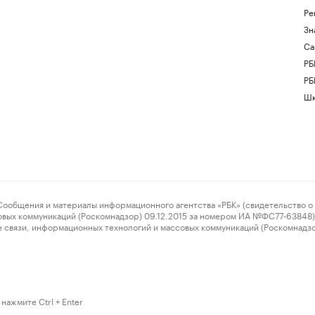
Ре
Зн
Са
РБ
РБ
Шк
ения и материалы информационного агентства «РБК» (свидетельство о 
овых коммуникаций (Роскомнадзор) 09.12.2015 за номером ИА №ФС77-63848) 
 связи, информационных технологий и массовых коммуникаций (Роскомнадз
нажмите Ctrl + Enter