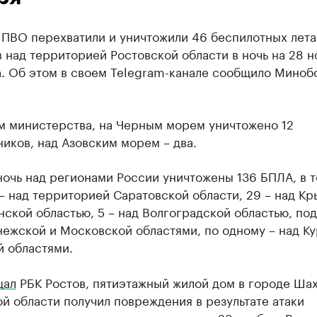
 ПВО перехватили и уничтожили 46 беспилотных лета
 над территорией Ростовской области в ночь на 28 н
а. Об этом в своем Telegram-канале сообщило Мино
м министерства, на Черным морем уничтожено 12
иков, над Азовским морем – два.
ночь над регионами России уничтожены 136 БПЛА, в 
– над территорией Саратовской области, 29 – над Кр
нской областью, 5 – над Волгоградской областью, под
ежской и Московской областями, по одному – над Ку
й областями.
щал
РБК Ростов, пятиэтажный жилой дом в городе Ша
й области получил повреждения в результате атаки