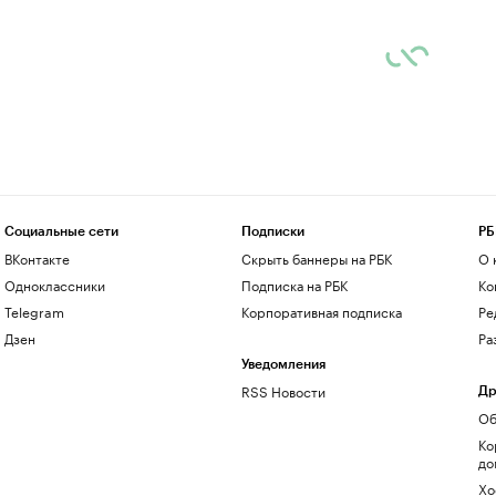
Социальные сети
Подписки
РБ
ВКонтакте
Скрыть баннеры на РБК
О 
Одноклассники
Подписка на РБК
Ко
Telegram
Корпоративная подписка
Ре
Дзен
Ра
Уведомления
RSS Новости
Др
Об
Ко
до
Хо