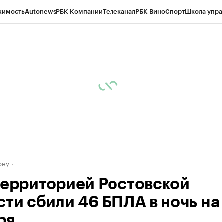
жимость
Autonews
РБК Компании
Телеканал
РБК Вино
Спорт
Школа упра
д
Стиль
Крипто
РБК Бизнес-среда
Дискуссионный клуб
Исследования
К
рагентов
Политика
Экономика
Бизнес
Технологии и медиа
Финансы
Рын
ону
территорией Ростовской
сти сбили 46 БПЛА в ночь на
ря