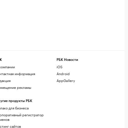
К
РБК Новости
компании
iOS
нтактная информация
Android
дакция
AppGallery
змещение рекламы
угие продукты РБК
лако для бизнеса
рпоративный регистратор
менов
стинг сайтов