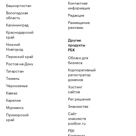
Контактная
Башкортостан
информация
Вологодская
Редакция
область
Размещение
Калининград
рекламы
Краснодарский
край
Другие
Нижний
продукты
Новгород
РБК
Пермский край
Облако для
бизнеса
Ростов-на-Дону
Корпоративный
Татарстан
регистратор
Тюмень
доменов
Черноземье
Хостинг
сайтов
Кавказ
Рег.решения
Карелия
Знакомства
Мурманск
Сайт
Приморский
знакомств
край
podbor.ru
РБК
Компании