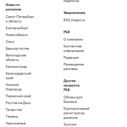
подписка
Новости
регионов
Уведомления
Санкт-Петербург
RSS Новости
и область
Екатеринбург
РБК
Новосибирск
О компании
Омск
Контактная
Башкортостан
информация
Вологодская
Редакция
область
Размещение
Калининград
рекламы
Краснодарский
край
Другие
Нижний
продукты
Новгород
РБК
Пермский край
Облако для
бизнеса
Ростов-на-Дону
Корпоративный
Татарстан
регистратор
Тюмень
доменов
Черноземье
Хостинг