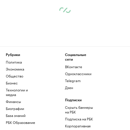
Рубрики
Социальные
сети
Политика
ВКонтакте
Экономика
Одноклассники
Общество
Telegram
Бизнес
Дзен
Технологии и
медиа
Финансы
Подписки
Скрыть баннеры
Биографии
на РБК
База знаний
Подписка на РБК
РБК Образование
Корпоративная