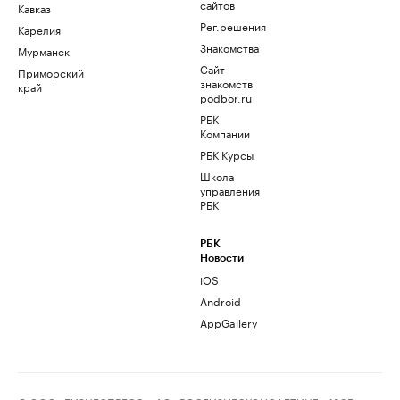
сайтов
Кавказ
Рег.решения
Карелия
Знакомства
Мурманск
Сайт
Приморский
знакомств
край
podbor.ru
РБК
Компании
РБК Курсы
Школа
управления
РБК
РБК
Новости
iOS
Android
AppGallery