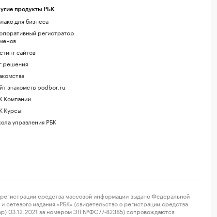
угие продукты РБК
лако для бизнеса
рпоративный регистратор
менов
стинг сайтов
г.решения
акомства
йт знакомств podbor.ru
К Компании
К Курсы
ола управления РБК
регистрации средства массовой информации выдано Федеральной
и сетевого издания «РБК» (свидетельство о регистрации средства
ор) 03.12.2021 за номером ЭЛ №ФС77-82385) сопровождаются