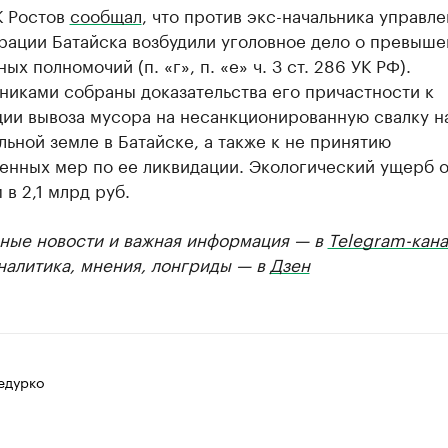
К Ростов
сообщал
, что против экс-начальника управл
рации Батайска возбудили уголовное дело о превыше
ых полномочий (п. «г», п. «е» ч. 3 ст. 286 УК РФ).
никами собраны доказательства его причастности к
ции вывоза мусора на несанкционированную свалку н
ьной земле в Батайске, а также к не принятию
енных мер по ее ликвидации. Экологический ущерб 
 в 2,1 млрд руб.
ные новости и важная информация — в
Telegram-кана
Аналитика, мнения, лонгриды — в
Дзен
едурко