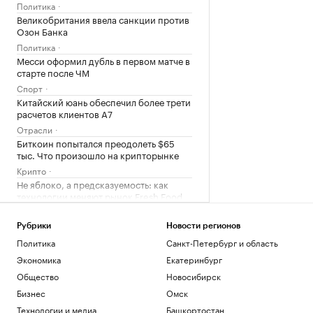
Политика
Великобритания ввела санкции против
Озон Банка
Политика
Месси оформил дубль в первом матче в
старте после ЧМ
Спорт
Китайский юань обеспечил более трети
расчетов клиентов А7
Отрасли
Биткоин попытался преодолеть $65
тыс. Что произошло на крипторынке
Крипто
Не яблоко, а предсказуемость: как
технологии меняют рынок Fresh Food
Тренды
Рубрики
Новости регионов
Загрузить еще
Политика
Санкт-Петербург и область
Экономика
Екатеринбург
Общество
Новосибирск
Бизнес
Омск
Технологии и медиа
Башкортостан