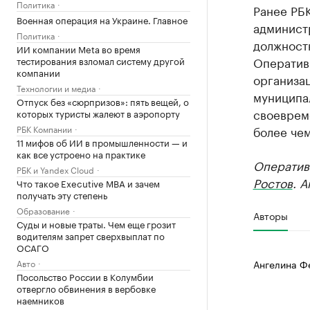
Политика
Ранее РБ
Военная операция на Украине. Главное
админист
Политика
должностн
ИИ компании Meta во время
Оператив
тестирования взломал систему другой
компании
организа
Технологии и медиа
муниципал
Отпуск без «сюрпризов»: пять вещей, о
своеврем
которых туристы жалеют в аэропорту
РБК Компании
более чем
11 мифов об ИИ в промышленности — и
как все устроено на практике
Оператив
РБК и Yandex Cloud
Ростов
. 
Что такое Executive MBA и зачем
получать эту степень
Образование
Авторы
Суды и новые траты. Чем еще грозит
водителям запрет сверхвыплат по
ОСАГО
Авто
Ангелина Ф
Посольство России в Колумбии
отвергло обвинения в вербовке
наемников