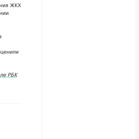
ения ЖКХ
нии
а
оценили
ле РБК