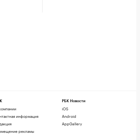
К
РБК Новости
компании
iOS
нтактная информация
Android
дакция
AppGallery
змещение рекламы