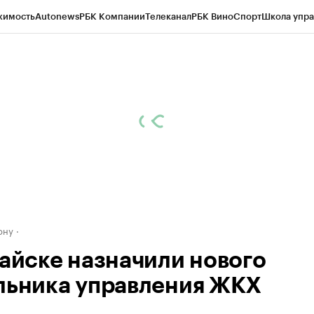
жимость
Autonews
РБК Компании
Телеканал
РБК Вино
Спорт
Школа упра
д
Стиль
Крипто
РБК Бизнес-среда
Дискуссионный клуб
Исследования
К
рагентов
Политика
Экономика
Бизнес
Технологии и медиа
Финансы
Рын
ону
тайске назначили нового
льника управления ЖКХ