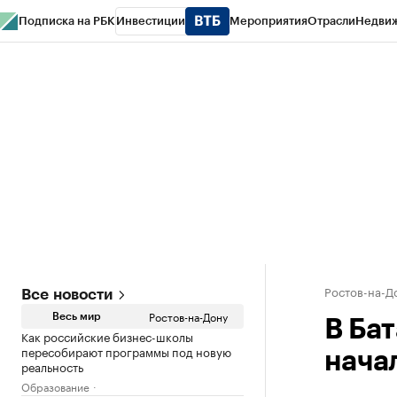
Подписка на РБК
Инвестиции
Мероприятия
Отрасли
Недви
РБК Курсы
РБК Life
Тренды
Визионеры
Национальные проекты
Горо
Спецпроекты СПб
Конференции СПб
Спецпроекты
Проверка конт
Ростов-на-Д
Все новости
Ростов-на-Дону
Весь мир
В Ба
Как российские бизнес-школы
пересобирают программы под новую
нача
реальность
Образование