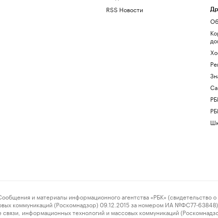
RSS Новости
Др
Об
Ко
до
Хо
Ре
Зн
Са
РБ
РБ
Шк
ения и материалы информационного агентства «РБК» (свидетельство о 
овых коммуникаций (Роскомнадзор) 09.12.2015 за номером ИА №ФС77-63848) 
 связи, информационных технологий и массовых коммуникаций (Роскомнадз