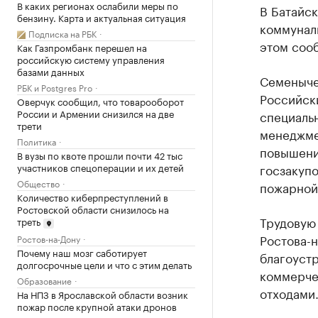
В каких регионах ослабили меры по
В Батайск
бензину. Карта и актуальная ситуация
коммунал
Подписка на РБК
этом сооб
Как Газпромбанк перешел на
российскую систему управления
базами данных
Семеныче
РБК и Postgres Pro
Российск
Оверчук сообщил, что товарооборот
России и Армении снизился на две
специальн
трети
менеджме
Политика
повышени
В вузы по квоте прошли почти 42 тыс
участников спецоперации и их детей
госзакупо
Общество
пожарной
Количество киберпреступлений в
Ростовской области снизилось на
Трудовую
треть
Ростова-н
Ростов-на-Дону
Почему наш мозг саботирует
благоустр
долгосрочные цели и что с этим делать
коммерче
Образование
отходами
На НПЗ в Ярославской области возник
пожар после крупной атаки дронов