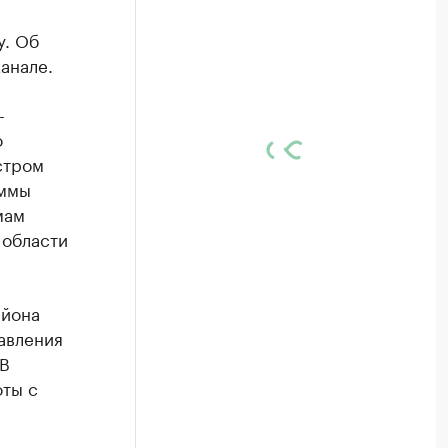
у. Об
анале.
-
о
стром
аммы
мам
 области
айона
авления
 В
оты с