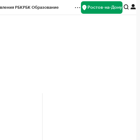
Ростов-на-Дону
вления РБК
РБК Образование
редитные рейтинги
Франшизы
Газета
ок наличной валюты