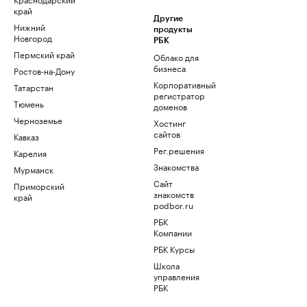
край
Другие
Нижний
продукты
Новгород
РБК
Пермский край
Облако для
бизнеса
Ростов-на-Дону
Корпоративный
Татарстан
регистратор
Тюмень
доменов
Черноземье
Хостинг
сайтов
Кавказ
Рег.решения
Карелия
Знакомства
Мурманск
Сайт
Приморский
знакомств
край
podbor.ru
РБК
Компании
РБК Курсы
Школа
управления
РБК