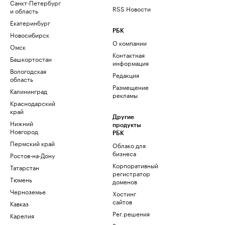
Санкт-Петербург
RSS Новости
и область
Екатеринбург
РБК
Новосибирск
О компании
Омск
Контактная
Башкортостан
информация
Вологодская
Редакция
область
Размещение
Калининград
рекламы
Краснодарский
край
Другие
Нижний
продукты
Новгород
РБК
Пермский край
Облако для
бизнеса
Ростов-на-Дону
Корпоративный
Татарстан
регистратор
Тюмень
доменов
Черноземье
Хостинг
сайтов
Кавказ
Рег.решения
Карелия