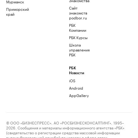
Знакомства
Мурманск
Сайт
Приморский
знакомств
край
podbor.ru
РБК
Компании
РБК Курсы
Школа
управления
РБК
РБК
Новости
iOS
Android
AppGallery
© ООО «БИЗНЕСПРЕСС», АО «РОСБИЗНЕСКОНСАЛТИНГ», 1995–
2026. Сообщения и материалы информационного агентства «РБК»
(свидетельство о регистрации средства массовой информации
выдано Федеральной службой по надзору в сфере связи,