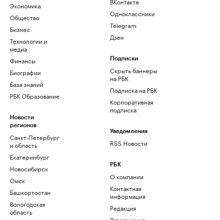
ВКонтакте
Экономика
Одноклассники
Общество
Telegram
Бизнес
Дзен
Технологии и
медиа
Финансы
Подписки
Скрыть баннеры
Биографии
на РБК
База знаний
Подписка на РБК
РБК Образование
Корпоративная
подписка
Новости
регионов
Уведомления
Санкт-Петербург
RSS Новости
и область
Екатеринбург
РБК
Новосибирск
О компании
Омск
Контактная
Башкортостан
информация
Вологодская
Редакция
область
Размещение