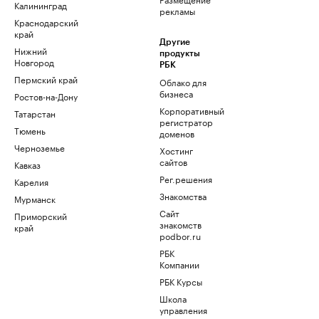
Калининград
рекламы
Краснодарский
край
Другие
Нижний
продукты
Новгород
РБК
Пермский край
Облако для
бизнеса
Ростов-на-Дону
Корпоративный
Татарстан
регистратор
Тюмень
доменов
Черноземье
Хостинг
сайтов
Кавказ
Рег.решения
Карелия
Знакомства
Мурманск
Сайт
Приморский
знакомств
край
podbor.ru
РБК
Компании
РБК Курсы
Школа
управления