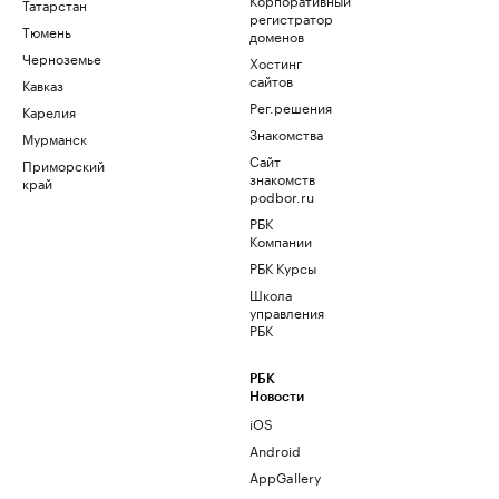
Татарстан
регистратор
Тюмень
доменов
Черноземье
Хостинг
сайтов
Кавказ
Рег.решения
Карелия
Знакомства
Мурманск
Сайт
Приморский
знакомств
край
podbor.ru
РБК
Компании
РБК Курсы
Школа
управления
РБК
РБК
Новости
iOS
Android
AppGallery