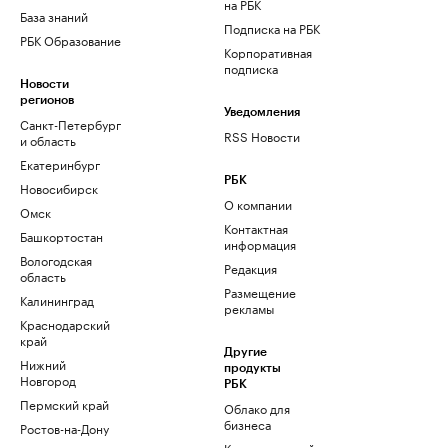
на РБК
База знаний
Подписка на РБК
РБК Образование
Корпоративная
подписка
Новости
регионов
Уведомления
Санкт-Петербург
RSS Новости
и область
Екатеринбург
РБК
Новосибирск
О компании
Омск
Контактная
Башкортостан
информация
Вологодская
Редакция
область
Размещение
Калининград
рекламы
Краснодарский
край
Другие
Нижний
продукты
Новгород
РБК
Пермский край
Облако для
бизнеса
Ростов-на-Дону
Корпоративный