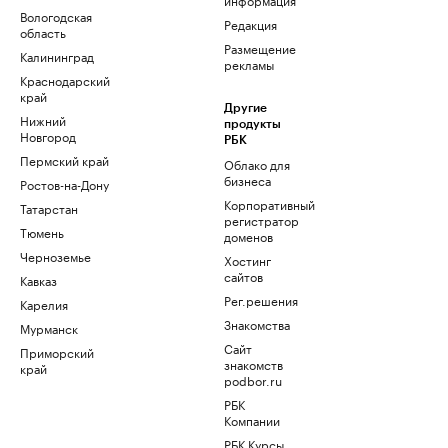
Вологодская
Редакция
область
Размещение
Калининград
рекламы
Краснодарский
край
Другие
Нижний
продукты
Новгород
РБК
Пермский край
Облако для
бизнеса
Ростов-на-Дону
Корпоративный
Татарстан
регистратор
Тюмень
доменов
Черноземье
Хостинг
сайтов
Кавказ
Рег.решения
Карелия
Знакомства
Мурманск
Сайт
Приморский
знакомств
край
podbor.ru
РБК
Компании
РБК Курсы