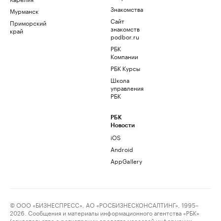
Знакомства
Мурманск
Сайт
Приморский
знакомств
край
podbor.ru
РБК
Компании
РБК Курсы
Школа
управления
РБК
РБК
Новости
iOS
Android
AppGallery
© ООО «БИЗНЕСПРЕСС», АО «РОСБИЗНЕСКОНСАЛТИНГ», 1995–
2026. Сообщения и материалы информационного агентства «РБК»
(свидетельство о регистрации средства массовой информации