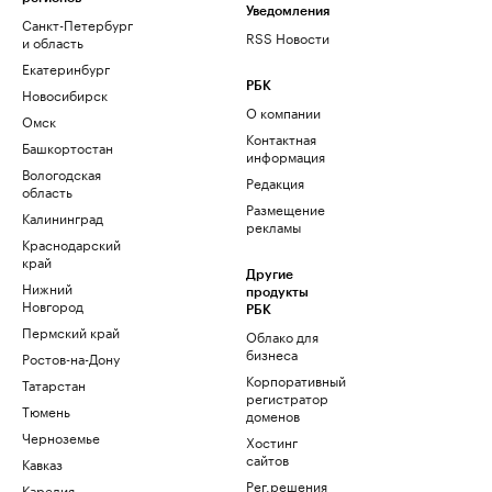
Уведомления
Санкт-Петербург
RSS Новости
и область
Екатеринбург
РБК
Новосибирск
О компании
Омск
Контактная
Башкортостан
информация
Вологодская
Редакция
область
Размещение
Калининград
рекламы
Краснодарский
край
Другие
Нижний
продукты
Новгород
РБК
Пермский край
Облако для
бизнеса
Ростов-на-Дону
Корпоративный
Татарстан
регистратор
Тюмень
доменов
Черноземье
Хостинг
сайтов
Кавказ
Рег.решения
Карелия