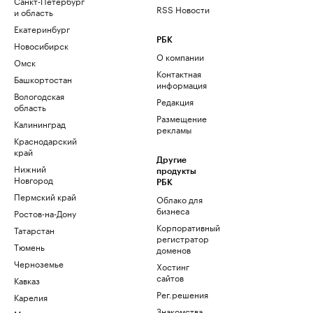
Санкт-Петербург
RSS Новости
и область
Екатеринбург
РБК
Новосибирск
О компании
Омск
Контактная
Башкортостан
информация
Вологодская
Редакция
область
Размещение
Калининград
рекламы
Краснодарский
край
Другие
Нижний
продукты
Новгород
РБК
Пермский край
Облако для
бизнеса
Ростов-на-Дону
Корпоративный
Татарстан
регистратор
Тюмень
доменов
Черноземье
Хостинг
сайтов
Кавказ
Рег.решения
Карелия
Знакомства