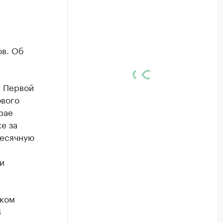
в. Об
. Первой
ового
рае
е за
месячную
и
ском
4