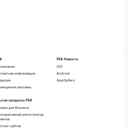
К
РБК Новости
компании
iOS
нтактная информация
Android
дакция
AppGallery
змещение рекламы
угие продукты РБК
лако для бизнеса
рпоративный регистратор
менов
стинг сайтов