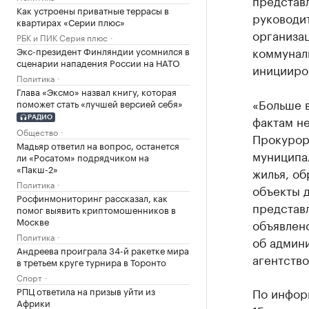
представл
Как устроены приватные террасы в
руководит
квартирах «Серии плюс»
организа
РБК и ПИК Серия плюс
коммунал
Экс-президент Финляндии усомнился в
сценарии нападения России на НАТО
иницииро
Политика
Глава «Эксмо» назвал книгу, которая
«Больше 
поможет стать «лучшей версией себя»
фактам н
РАДИО
Общество
Прокурор
Мадьяр ответил на вопрос, останется
муниципа
ли «Росатом» подрядчиком на
«Пакш-2»
жилья, о
Политика
объекты 
Росфинмониторинг рассказал, как
представл
помог выявить криптомошенников в
Москве
объявлен
Политика
об админ
Андреева проиграла 34-й ракетке мира
агентство
в третьем круге турнира в Торонто
Спорт
РПЦ ответила на призыв уйти из
По инфор
Африки