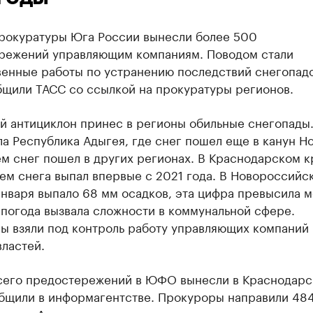
рокуратуры Юга России вынесли более 500
режений управляющим компаниям. Поводом стали
венные работы по устранению последствий снегопадо
бщили ТАСС со ссылкой на прокуратуры регионов.
й антициклон принес в регионы обильные снегопады
а Республика Адыгея, где снег пошел еще в канун Н
ем снег пошел в других регионах. В Краснодарском к
ем снега выпал впервые с 2021 года. В Новороссийск
января выпало 68 мм осадков, эта цифра превысила 
погода вызвала сложности в коммунальной сфере.
ы взяли под контроль работу управляющих компаний 
ластей.
сего предостережений в ЮФО вынесли в Краснодар
общили в информагентстве. Прокуроры направили 48