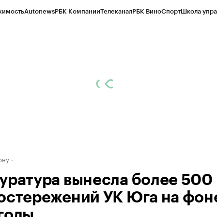
жимость
Autonews
РБК Компании
Телеканал
РБК Вино
Спорт
Школа упра
д
Стиль
Крипто
РБК Бизнес-среда
Дискуссионный клуб
Исследования
К
рагентов
Политика
Экономика
Бизнес
Технологии и медиа
Финансы
Рын
ону
уратура вынесла более 500
остережений УК Юга на фон
годы