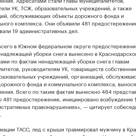
ения. Адресатами стали главы муниципалитетов,
ели УК, ТСЖ, образовательных учреждений, а также
ций, обслуживающих объекты дорожного фонда и
ьного комплекса. Они объявили 481 предостережени
вали 19 административных дел.
всего в Южном федеральном округе предостережени
енадлежащей уборки снега вынесено в Краснодарско
ами по фактам ненадлежащей уборки снега главам
литетов, руководителям УК, товариществ собственни
бразовательных учреждений, организаций, обслужива
дорожного фонда и коммунального комплекса, вынося
ения. Всего по таким фактам вынесено 484 представ
о 481 предостережение, инициировано возбуждение 1
истративных правонарушениях», — цитирует собесед
.
мации ТАСС, лед с крыши травмировал мужчину в Кр