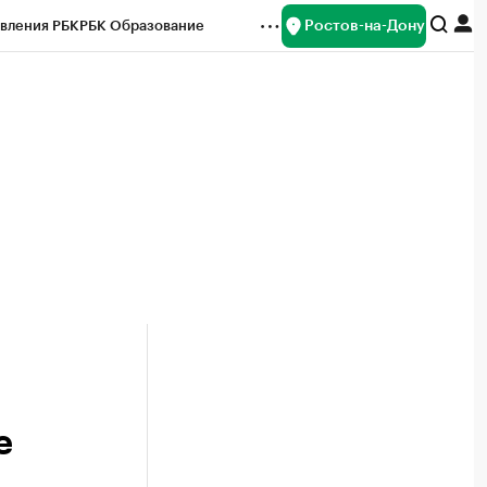
Ростов-на-Дону
вления РБК
РБК Образование
редитные рейтинги
Франшизы
Газета
ок наличной валюты
е