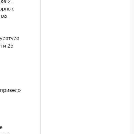
ке 21
зорные
шах
уратура
ти 25
 привело
е
чный