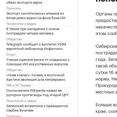
обвал экспорта зерна
Политика
Органы п
Экспорт синтетических алмазов из
Китая резко вырос на фоне бума ИИ
предосте
Технологии и медиа
некачест
В Чехии при нападении с ножом
этом соо
пострадали четыре человека
Общество
Telegraph сообщил о выплатах УЕФА
Сибирски
вероятной любовнице Инфантино
пострадал
Спорт
года. Зат
Ученые оценили риски от созданных с
помощью ИИ искусственных вирусов
такой объ
Общество
сутки 16 
«Ноев ковчег»: почему в восточной
норму. Не
Арктике эволюция шла непрерывно
Прокурор
РБК и УК Первая
Сооснователь Wikipedia назвал ее
местных в
рупором пропаганды под эгидой ЦРУ
Технологии и медиа
Больше в
Зеленский встретился с президентом
Сербии Вучичем
крае, со
Политика