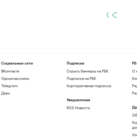
Социальные сети
Подписки
РБ
ВКонтакте
Скрыть баннеры на РБК
О 
Одноклассники
Подписка на РБК
Ко
Telegram
Корпоративная подписка
Ре
Дзен
Ра
Уведомления
RSS Новости
Др
Об
Ко
до
Хо