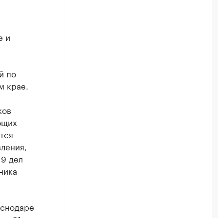
е и
й по
м крае.
ков
ющих
тся
ления,
9 дел
ника
аснодаре