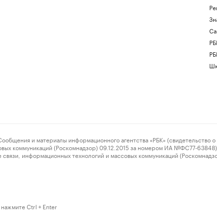
Ре
Зн
Са
РБ
РБ
Шк
ения и материалы информационного агентства «РБК» (свидетельство о 
овых коммуникаций (Роскомнадзор) 09.12.2015 за номером ИА №ФС77-63848) 
 связи, информационных технологий и массовых коммуникаций (Роскомнадз
нажмите Ctrl + Enter