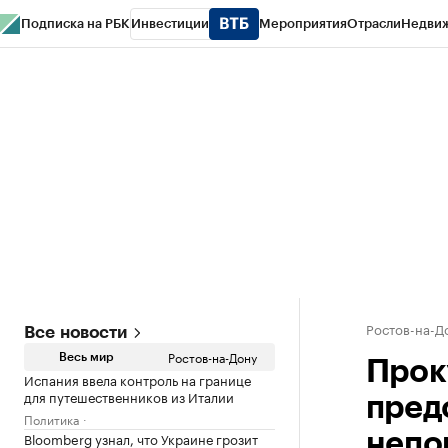
Подписка на РБК
Инвестиции
Мероприятия
Отрасли
Недви
РБК Курсы
РБК Life
Тренды
Визионеры
Национальные проекты
Горо
Спецпроекты СПб
Конференции СПб
Спецпроекты
Проверка конт
Ростов-на-Д
Все новости
Ростов-на-Дону
Весь мир
Прок
Испания ввела контроль на границе
для путешественников из Италии
пред
Политика
Bloomberg узнал, что Украине грозит
непо