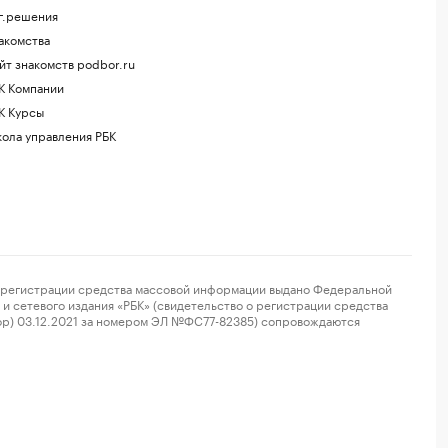
г.решения
акомства
йт знакомств podbor.ru
К Компании
К Курсы
ола управления РБК
регистрации средства массовой информации выдано Федеральной
и сетевого издания «РБК» (свидетельство о регистрации средства
ор) 03.12.2021 за номером ЭЛ №ФС77-82385) сопровождаются