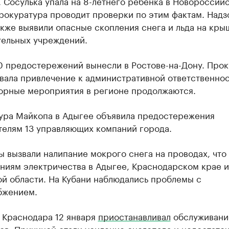
. Сосулька упала на 8-летнего ребенка в Новороссийс
Прокуратура проводит проверки по этим фактам. Над
кже выявили опасные скопления снега и льда на кры
тельных учреждений.
0 предостережений вынесли в Ростове-на-Дону. Прок
вала привлечение к административной ответственнос
зорные мероприятия в регионе продолжаются.
ура Майкопа в Адыгее объявила предостережения
телям 13 управляющих компаний города.
 вызвали налипание мокрого снега на проводах, что
ниям электричества в Адыгее, Краснодарском крае и
й области. На Кубани наблюдались проблемы с
бжением.
 Краснодара 12 января
приостанавливал
обслуживани
ов. Причиной стали усиление снегопада и недостато