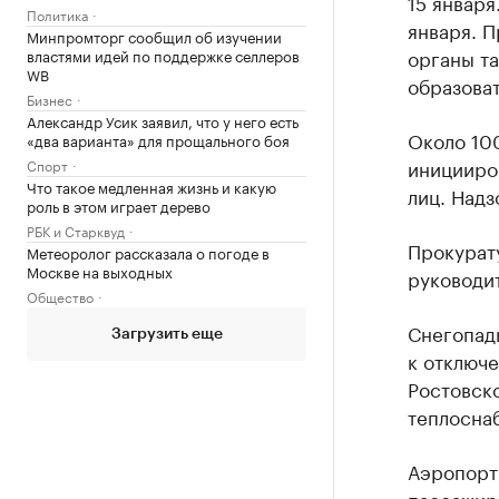
15 января
Политика
января. 
Минпромторг сообщил об изучении
органы та
властями идей по поддержке селлеров
WB
образова
Бизнес
Александр Усик заявил, что у него есть
Около 10
«два варианта» для прощального боя
иницииро
Спорт
Что такое медленная жизнь и какую
лиц. Над
роль в этом играет дерево
РБК и Старквуд
Прокурат
Метеоролог рассказала о погоде в
Москве на выходных
руководи
Общество
Снегопады
Загрузить еще
к отключе
Ростовско
теплосна
Аэропорт
пассажир