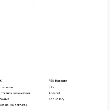
К
РБК Новости
компании
iOS
нтактная информация
Android
дакция
AppGallery
змещение рекламы