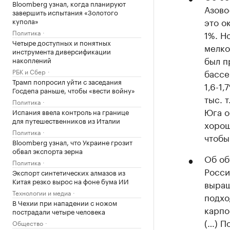
Bloomberg узнал, когда планируют
Азово
завершить испытания «Золотого
это о
купола»
Политика
1%. Н
Четыре доступных и понятных
мелко
инструмента диверсификации
был п
накоплений
РБК и Сбер
бассе
Трамп попросил уйти с заседания
1,6-1
Госдепа раньше, чтобы «вести войну»
тыс. 
Политика
Юга о
Испания ввела контроль на границе
для путешественников из Италии
хорош
Политика
чтобы
Bloomberg узнал, что Украине грозит
обвал экспорта зерна
Об об
Политика
Росси
Экспорт синтетических алмазов из
Китая резко вырос на фоне бума ИИ
выращ
Технологии и медиа
подхо
В Чехии при нападении с ножом
карпо
пострадали четыре человека
(…) П
Общество