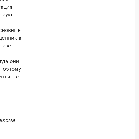
уация
ескую
основные
ценник в
оскве
гда они
 Поэтому
нты. То
екома