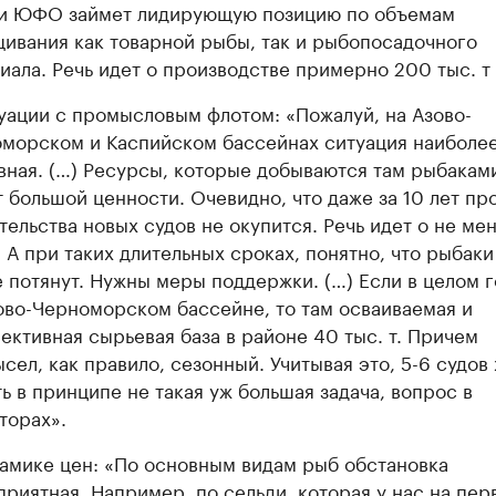
 и ЮФО займет лидирующую позицию по объемам
ивания как товарной рыбы, так и рыбопосадочного
иала. Речь идет о производстве примерно 200 тыс. т
уации с промысловым флотом: «Пожалуй, на Азово-
морском и Каспийском бассейнах ситуация наиболе
вная. (…) Ресурсы, которые добываются там рыбаками
 большой ценности. Очевидно, что даже за 10 лет пр
тельства новых судов не окупится. Речь идет о не мен
. А при таких длительных сроках, понятно, что рыбаки
е потянут. Нужны меры поддержки. (…) Если в целом 
ово-Черноморском бассейне, то там осваиваемая и
ективная сырьевая база в районе 40 тыс. т. Причем
сел, как правило, сезонный. Учитывая это, 5-6 судов 
ть в принципе не такая уж большая задача, вопрос в
торах».
амике цен: «По основным видам рыб обстановка
приятная. Например, по сельди, которая у нас на пер