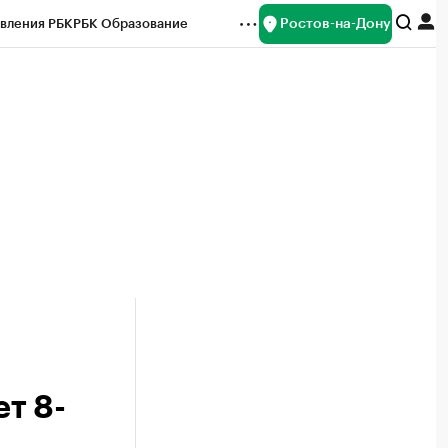
Ростов-на-Дону
вления РБК
РБК Образование
редитные рейтинги
Франшизы
Газета
ок наличной валюты
т 8-