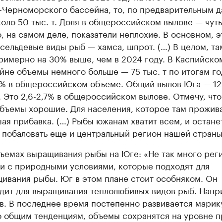
-Черноморского бассейна, то, по предварительным 
коло 50 тыс. т. Доля в общероссийском вылове — чут
о, на самом деле, показатели неплохие. В основном, э
сельдевые виды рыб — хамса, шпрот. (…) В целом, та
римерно на 30% выше, чем в 2024 году. В Каспийско
йне объемы немного больше — 75 тыс. т по итогам го
,7% в общероссийском объеме. Общий вылов Юга — 12
т. Это 2,6-2,7% в общероссийском вылове. Отмечу, что
бъемы хорошие. Для населения, которое там прожива
ая прибавка. (…) Рыбы южанам хватит всем, и остане
 побаловать еще и центральный регион нашей страны
ъемах выращивания рыбы на Юге: «Не так много рег
и с природными условиями, которые подходят для
ивания рыбы. Юг в этом плане стоит особняком. Он
дит для выращивания теплолюбивых видов рыб. Напр
в. В последнее время постепенно развивается марик
о общим тенденциям, объемы сохранятся на уровне 