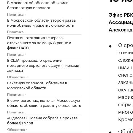
В Московской области объявили
беспилотную опасность
Политика
Эфир РБК
В Московской области второй раз за
Ассоциац
ночь объявили ракетную опасность
Александ
Политика
Пентагон отстранил генерала,
отвечавшего за помощь Украине и
О сро
фланг НАТО
хозяй
Политика
сложн
В США произошло крушение
пожарного вертолета с двумя членами
низин
экипажа
снего
Общество
закач
Ракетную опасность объявили в
Московской области
окупа
Политика
марик
В семи регионах, включая Московскую
ферм,
область, объявили ракетную опасность
много
Политика
«Одиссея» Нолана собрала в прокате
Кроме
более $1 млрд
Общество
Об об