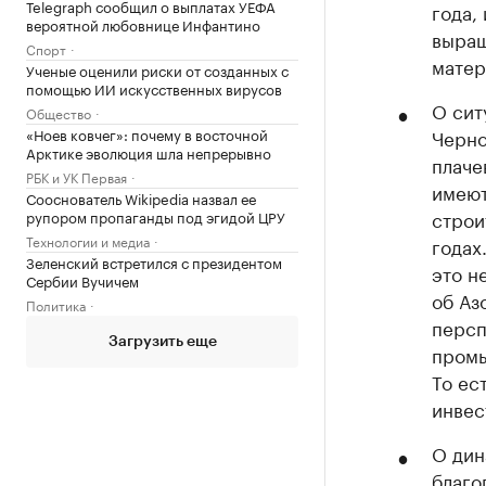
Telegraph сообщил о выплатах УЕФА
года,
вероятной любовнице Инфантино
выращ
Спорт
матер
Ученые оценили риски от созданных с
помощью ИИ искусственных вирусов
О сит
Общество
«Ноев ковчег»: почему в восточной
Черно
Арктике эволюция шла непрерывно
плаче
РБК и УК Первая
имеют
Сооснователь Wikipedia назвал ее
строи
рупором пропаганды под эгидой ЦРУ
Технологии и медиа
годах
Зеленский встретился с президентом
это н
Сербии Вучичем
об Аз
Политика
персп
Загрузить еще
промы
То ес
инвес
О дин
благо