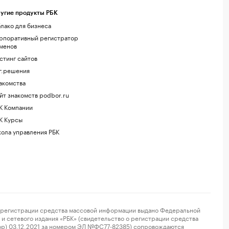
угие продукты РБК
лако для бизнеса
рпоративный регистратор
менов
стинг сайтов
г.решения
акомства
йт знакомств podbor.ru
К Компании
К Курсы
ола управления РБК
регистрации средства массовой информации выдано Федеральной
и сетевого издания «РБК» (свидетельство о регистрации средства
ор) 03.12.2021 за номером ЭЛ №ФС77-82385) сопровождаются