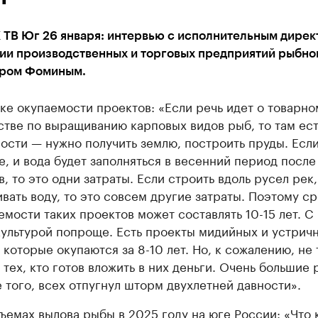
 ТВ Юг 26 января: интервью с исполнительным дире
ии производственных и торговых предприятий рыбно
ром Фоминым.
ке окупаемости проектов: «Если речь идет о товарно
стве по выращиванию карповых видов рыб, то там ест
ости — нужно получить землю, построить пруды. Если
е, и вода будет заполняться в весенний период после
в, то это одни затраты. Если строить вдоль русел рек,
ивать воду, то это совсем другие затраты. Поэтому с
емости таких проектов может составлять 10-15 лет. С
ультурой попроще. Есть проекты мидийных и устрич
 которые окупаются за 8-10 лет. Но, к сожалению, не 
 тех, кто готов вложить в них деньги. Очень большие 
 того, всех отпугнул шторм двухлетней давности».
ъемах вылова рыбы в 2025 году на юге России: «Что 