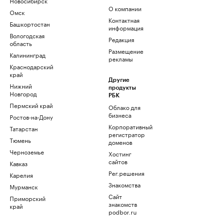
Новосибирск
О компании
Омск
Контактная
Башкортостан
информация
Вологодская
Редакция
область
Размещение
Калининград
рекламы
Краснодарский
край
Другие
Нижний
продукты
Новгород
РБК
Пермский край
Облако для
бизнеса
Ростов-на-Дону
Корпоративный
Татарстан
регистратор
Тюмень
доменов
Черноземье
Хостинг
сайтов
Кавказ
Рег.решения
Карелия
Знакомства
Мурманск
Сайт
Приморский
знакомств
край
podbor.ru