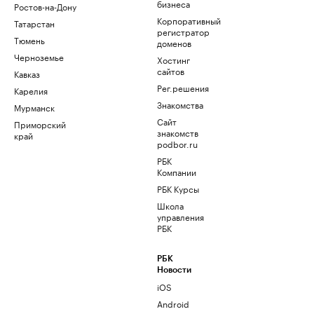
бизнеса
Ростов-на-Дону
Корпоративный
Татарстан
регистратор
Тюмень
доменов
Черноземье
Хостинг
сайтов
Кавказ
Рег.решения
Карелия
Знакомства
Мурманск
Сайт
Приморский
знакомств
край
podbor.ru
РБК
Компании
РБК Курсы
Школа
управления
РБК
РБК
Новости
iOS
Android