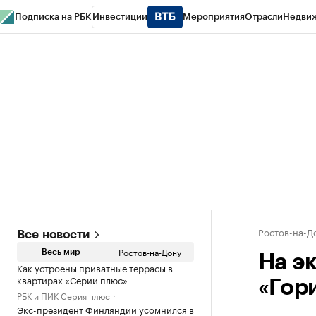
Подписка на РБК
Инвестиции
Мероприятия
Отрасли
Недви
РБК Курсы
РБК Life
Тренды
Визионеры
Национальные проекты
Горо
Спецпроекты СПб
Конференции СПб
Спецпроекты
Проверка конт
Ростов-на-Д
Все новости
Ростов-на-Дону
Весь мир
На э
Как устроены приватные террасы в
квартирах «Серии плюс»
«Гор
РБК и ПИК Серия плюс
Экс-президент Финляндии усомнился в