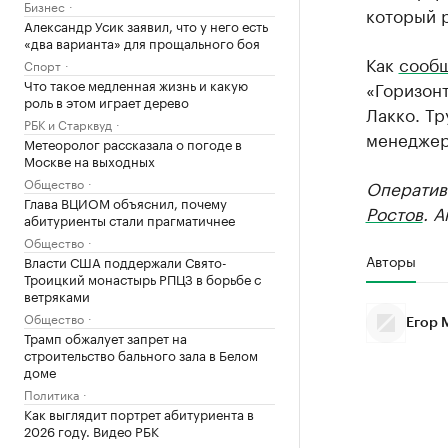
Бизнес
который 
Александр Усик заявил, что у него есть
«два варианта» для прощального боя
Как
сооб
Спорт
Что такое медленная жизнь и какую
«Горизон
роль в этом играет дерево
Лакко. Тр
РБК и Старквуд
менеджер
Метеоролог рассказала о погоде в
Москве на выходных
Общество
Оператив
Глава ВЦИОМ объяснил, почему
Ростов
. 
абитуриенты стали прагматичнее
Общество
Авторы
Власти США поддержали Свято-
Троицкий монастырь РПЦЗ в борьбе с
ветряками
Общество
Егор 
Трамп обжалует запрет на
строительство бального зала в Белом
доме
Политика
Как выглядит портрет абитуриента в
2026 году. Видео РБК