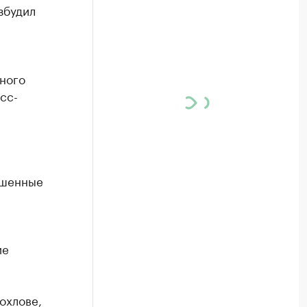
збудил
ного
сс-
ышенные
ие
охлове,