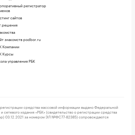
рпоративный регистратор
менов
стинг сайтов
г.решения
акомства
йт знакомств podbor.ru
К Компании
К Курсы
ола управления РБК
регистрации средства массовой информации выдано Федеральной
и сетевого издания «РБК» (свидетельство о регистрации средства
ор) 03.12.2021 за номером ЭЛ №ФС77-82385) сопровождаются