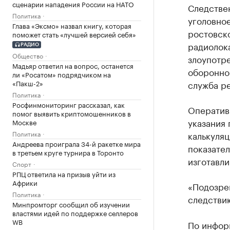
сценарии нападения России на НАТО
Следстве
Политика
уголовно
Глава «Эксмо» назвал книгу, которая
ростовск
поможет стать «лучшей версией себя»
радиолока
РАДИО
Общество
злоупотр
Мадьяр ответил на вопрос, останется
оборонног
ли «Росатом» подрядчиком на
«Пакш-2»
служба р
Политика
Росфинмониторинг рассказал, как
Оперативн
помог выявить криптомошенников в
указания 
Москве
Политика
калькуля
Андреева проиграла 34-й ракетке мира
показате
в третьем круге турнира в Торонто
изготавли
Спорт
РПЦ ответила на призыв уйти из
Африки
«Подозре
Политика
следстви
Минпромторг сообщил об изучении
властями идей по поддержке селлеров
WB
По инфор