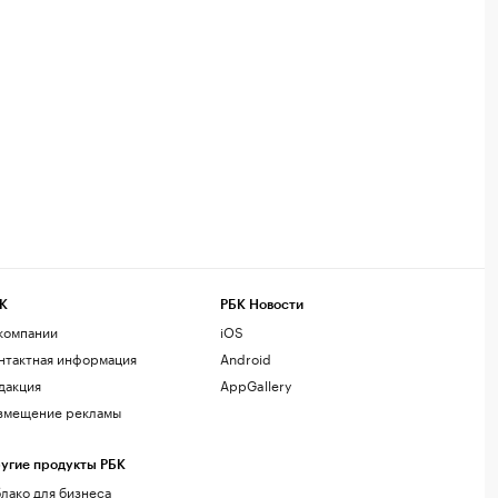
К
РБК Новости
компании
iOS
нтактная информация
Android
дакция
AppGallery
змещение рекламы
угие продукты РБК
лако для бизнеса