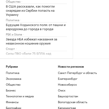
Общество
В США рассказали, как помогли
снарядам из Сербии попасть на
Украину
Политика
Будущее Ходынского поля: от пашни и
аэродрома до города в городе
РБК и Stone
Звезда НБА избежал наказания за
незаконное ношение оружия
Спорт
Силы ПВО сбили 75 БПЛА над
регионами России за 12 часов
Политика
Погранслужба Финляндии пресекла
Рубрики
Новости регионов
канал нелегальной миграции из
Политика
Санкт-Петербург и область
Прибалтики
Экономика
Екатеринбург
Общество
Общество
Новосибирск
Бизнес
Омск
Загрузить еще
Технологии и медиа
Башкортостан
Финансы
Вологодская область
Биографии
Калининград