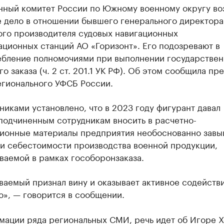
нный комитет России по Южному военному округу во
е дело в отношении бывшего генерального директора
ого производителя судовых навигационных
ционных станций АО «Горизонт». Его подозревают в
ебление полномочиями при выполнении государствен
о заказа (ч. 2 ст. 201.1 УК РФ). Об этом сообщила пре
егионального УФСБ России.
иками установлено, что в 2023 году фигурант давал
подчиненным сотрудникам вносить в расчетно-
ционные материалы предприятия необоснованно зав
ли себестоимости производства военной продукции,
ваемой в рамках гособоронзаказа.
ваемый признал вину и оказывает активное содейств
ю», — говорится в сообщении.
мации ряда региональных СМИ, речь идет об Игоре Х