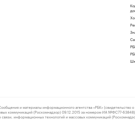
Ко
до
Хо
Ре
Зн
Са
РБ
РБ
Шк
ения и материалы информационного агентства «РБК» (свидетельство о 
овых коммуникаций (Роскомнадзор) 09.12.2015 за номером ИА №ФС77-63848) 
 связи, информационных технологий и массовых коммуникаций (Роскомнадз