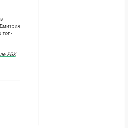
ов
 Дмитрия
 топ-
ле РБК