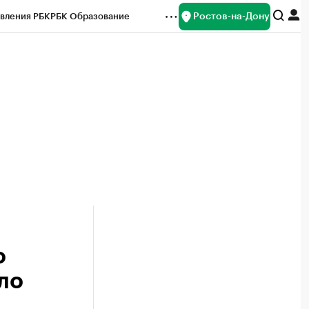
Ростов-на-Дону
вления РБК
РБК Образование
редитные рейтинги
Франшизы
Газета
ок наличной валюты
о
ло