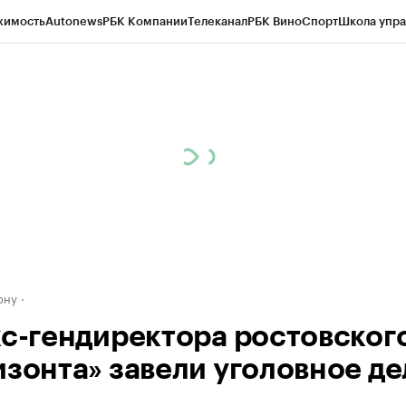
жимость
Autonews
РБК Компании
Телеканал
РБК Вино
Спорт
Школа упра
д
Стиль
Крипто
РБК Бизнес-среда
Дискуссионный клуб
Исследования
К
рагентов
Политика
Экономика
Бизнес
Технологии и медиа
Финансы
Рын
ону
кс-гендиректора ростовског
изонта» завели уголовное де