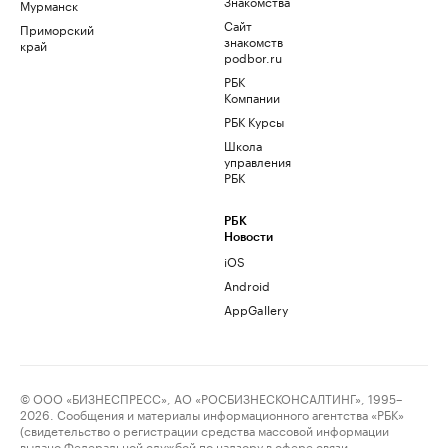
Знакомства
Мурманск
Сайт
Приморский
знакомств
край
podbor.ru
РБК
Компании
РБК Курсы
Школа
управления
РБК
РБК
Новости
iOS
Android
AppGallery
© ООО «БИЗНЕСПРЕСС», АО «РОСБИЗНЕСКОНСАЛТИНГ», 1995–
2026. Сообщения и материалы информационного агентства «РБК»
(свидетельство о регистрации средства массовой информации
выдано Федеральной службой по надзору в сфере связи,