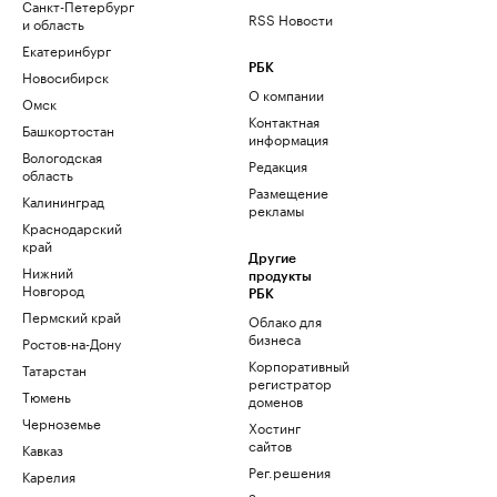
Санкт-Петербург
RSS Новости
и область
Екатеринбург
РБК
Новосибирск
О компании
Омск
Контактная
Башкортостан
информация
Вологодская
Редакция
область
Размещение
Калининград
рекламы
Краснодарский
край
Другие
Нижний
продукты
Новгород
РБК
Пермский край
Облако для
бизнеса
Ростов-на-Дону
Корпоративный
Татарстан
регистратор
Тюмень
доменов
Черноземье
Хостинг
сайтов
Кавказ
Рег.решения
Карелия