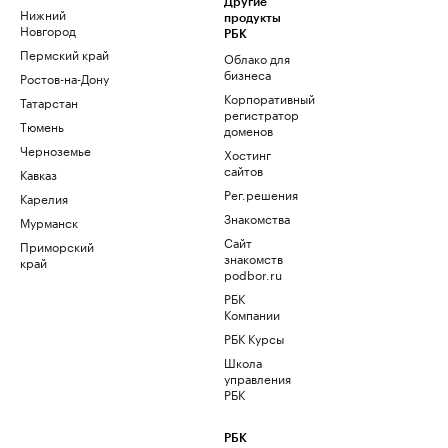
Другие
Нижний
продукты
Новгород
РБК
Пермский край
Облако для
бизнеса
Ростов-на-Дону
Корпоративный
Татарстан
регистратор
Тюмень
доменов
Черноземье
Хостинг
сайтов
Кавказ
Рег.решения
Карелия
Знакомства
Мурманск
Сайт
Приморский
знакомств
край
podbor.ru
РБК
Компании
РБК Курсы
Школа
управления
РБК
РБК