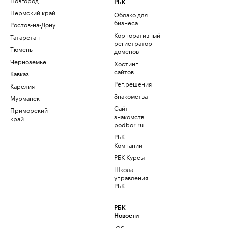
РБК
Пермский край
Облако для
бизнеса
Ростов-на-Дону
Корпоративный
Татарстан
регистратор
Тюмень
доменов
Черноземье
Хостинг
сайтов
Кавказ
Рег.решения
Карелия
Знакомства
Мурманск
Сайт
Приморский
знакомств
край
podbor.ru
РБК
Компании
РБК Курсы
Школа
управления
РБК
РБК
Новости
iOS