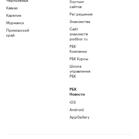
Хостинг
сайтов
Кавказ
Рег.решения
Карелия
Знакомства
Мурманск
Сайт
Приморский
знакомств
край
podbor.ru
РБК
Компании
РБК Курсы
Школа
управления
РБК
РБК
Новости
iOS
Android
AppGallery