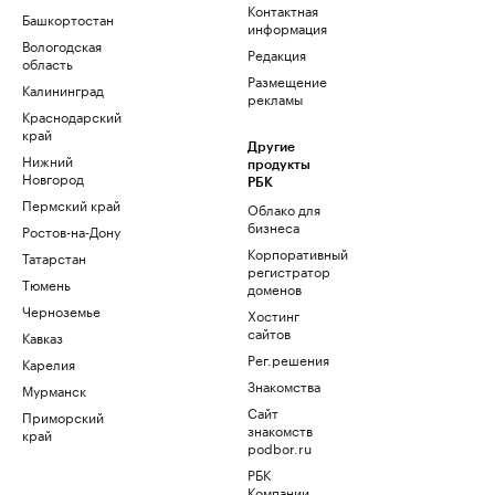
Контактная
Башкортостан
информация
Вологодская
Редакция
область
Размещение
Калининград
рекламы
Краснодарский
край
Другие
Нижний
продукты
Новгород
РБК
Пермский край
Облако для
бизнеса
Ростов-на-Дону
Корпоративный
Татарстан
регистратор
Тюмень
доменов
Черноземье
Хостинг
сайтов
Кавказ
Рег.решения
Карелия
Знакомства
Мурманск
Сайт
Приморский
знакомств
край
podbor.ru
РБК
Компании