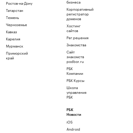
бизнеса
Ростов-на-Дону
Корпоративный
Татарстан
регистратор
Тюмень
доменов
Черноземье
Хостинг
сайтов
Кавказ
Рег.решения
Карелия
Знакомства
Мурманск
Сайт
Приморский
знакомств
край
podbor.ru
РБК
Компании
РБК Курсы
Школа
управления
РБК
РБК
Новости
iOS
Android