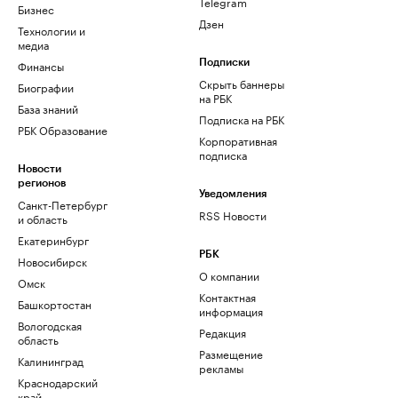
Telegram
Бизнес
Дзен
Технологии и
медиа
Финансы
Подписки
Скрыть баннеры
Биографии
на РБК
База знаний
Подписка на РБК
РБК Образование
Корпоративная
подписка
Новости
регионов
Уведомления
Санкт-Петербург
RSS Новости
и область
Екатеринбург
РБК
Новосибирск
О компании
Омск
Контактная
Башкортостан
информация
Вологодская
Редакция
область
Размещение
Калининград
рекламы
Краснодарский
край