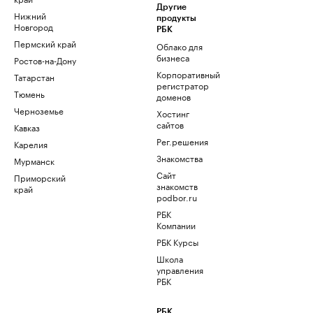
Другие
Нижний
продукты
Новгород
РБК
Пермский край
Облако для
бизнеса
Ростов-на-Дону
Корпоративный
Татарстан
регистратор
Тюмень
доменов
Черноземье
Хостинг
сайтов
Кавказ
Рег.решения
Карелия
Знакомства
Мурманск
Сайт
Приморский
знакомств
край
podbor.ru
РБК
Компании
РБК Курсы
Школа
управления
РБК
РБК