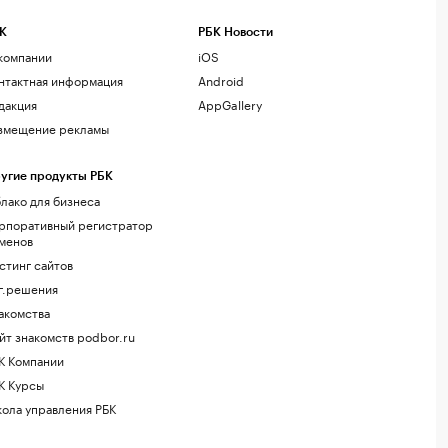
К
РБК Новости
компании
iOS
нтактная информация
Android
дакция
AppGallery
змещение рекламы
угие продукты РБК
лако для бизнеса
рпоративный регистратор
менов
стинг сайтов
г.решения
акомства
йт знакомств podbor.ru
К Компании
К Курсы
ола управления РБК