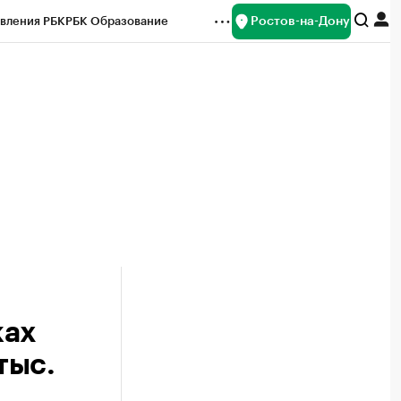
Ростов-на-Дону
вления РБК
РБК Образование
редитные рейтинги
Франшизы
Газета
ок наличной валюты
ках
тыс.