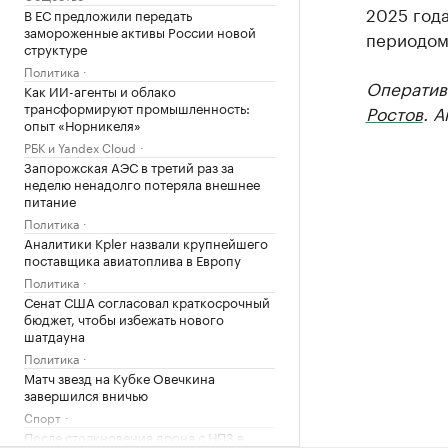
2025 года
В ЕС предложили передать
замороженные активы России новой
периодом
структуре
Политика
Оператив
Как ИИ-агенты и облако
трансформируют промышленность:
Ростов
. 
опыт «Норникеля»
РБК и Yandex Cloud
Запорожская АЭС в третий раз за
неделю ненадолго потеряла внешнее
питание
Политика
Аналитики Kpler назвали крупнейшего
поставщика авиатоплива в Европу
Политика
Сенат США согласовал краткосрочный
бюджет, чтобы избежать нового
шатдауна
Политика
Матч звезд на Кубке Овечкина
завершился вничью
Спорт
После столкновения дрона с НПЗ в