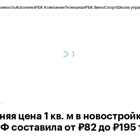
жимость
Autonews
РБК Компании
Телеканал
РБК Вино
Спорт
Школа упра
д
Стиль
Крипто
РБК Бизнес-среда
Дискуссионный клуб
Исследования
К
рагентов
Политика
Экономика
Бизнес
Технологии и медиа
Финансы
Рын
яя цена 1 кв. м в новострой
Ф составила от ₽82 до ₽195 