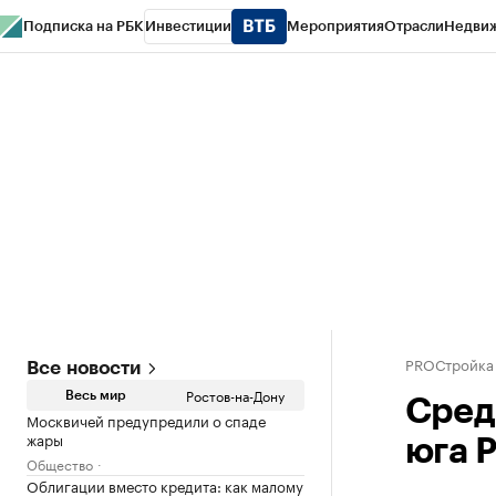
Подписка на РБК
Инвестиции
Мероприятия
Отрасли
Недви
РБК Курсы
РБК Life
Тренды
Визионеры
Национальные проекты
Горо
Спецпроекты СПб
Конференции СПб
Спецпроекты
Проверка конт
PROСтройка
Все новости
Ростов-на-Дону
Весь мир
Средн
Москвичей предупредили о спаде
жары
юга Р
Общество
Облигации вместо кредита: как малому