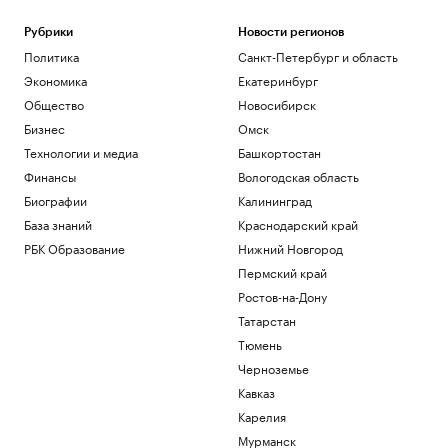
Ливии произошла утечка
Политика
Рубрики
Новости регионов
Сенат утвердил личного адвоката
Политика
Санкт-Петербург и область
Трампа генпрокурором США
Экономика
Екатеринбург
Политика
Общество
Новосибирск
Число погибших при стрельбе в школе
в Таиланде выросло до девяти
Бизнес
Омск
Общество
Технологии и медиа
Башкортостан
Bloomberg узнал об ограничении
Финансы
Вологодская область
Турцией прохода судов в Черном море
Биографии
Калининград
Политика
База знаний
Краснодарский край
Умер отец Лионеля Месси
РБК Образование
Нижний Новгород
Спорт
Пермский край
Загрузить еще
Ростов-на-Дону
Татарстан
Тюмень
Черноземье
Кавказ
Карелия
Мурманск