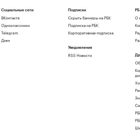
Социальные сети
Подписки
РБ
ВКонтакте
Скрыть баннеры на РБК
О 
Одноклассники
Подписка на РБК
Ко
Telegram
Корпоративная подписка
Ре
Дзен
Ра
Уведомления
RSS Новости
Др
Об
Ко
до
Хо
Ре
Зн
Са
РБ
РБ
Шк