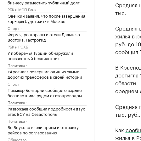
бизнесу разместить публичный долг
Средняя ц
РБК и МСП Банк
тыс.
Овечкин заявил, что после завершения
карьеры будет жить в Москве
Средняя ц
Спорт
Фермы, рестораны и отели Дальнего
жилья в р
Востока. Гастрогид
руб. до 1
РБК и РСХБ
сообщил 
У побережья Турции обнаружили
неизвестный беспилотник
Политика
В Красно
«Арсенал» совершил один из самых
достигла 
дорогих трансферов в своей истории
области —
Спорт
среднем с
Премьер Болгарии сообщил о взрыве
беспилотника рядом с газопроводом
Политика
Средняя п
Развожаев сообщил подробности двух
тыс. руб.
атак ВСУ на Севастополь
Политика
Во Внуково ввели прием и отправку
Как
сооб
рейсов по согласованию
жилья в Р
Общество