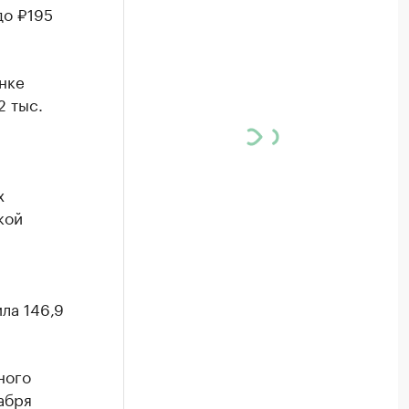
до ₽195
нке
2 тыс.
х
кой
ла 146,9
ного
абря