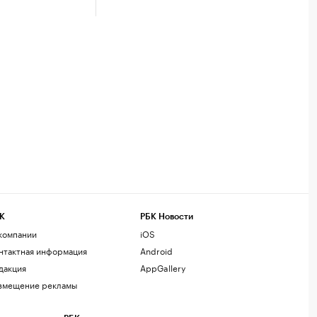
К
РБК Новости
компании
iOS
нтактная информация
Android
дакция
AppGallery
змещение рекламы