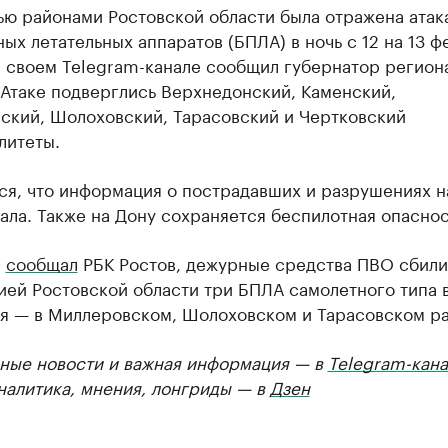
ью районами Ростовской области была отражена атак
ых летательных аппаратов (БПЛА) в ночь с 12 на 13 ф
в своем Telegram-канале сообщил губернатор регио
 Атаке подверглись Верхнедонский, Каменский,
ский, Шолоховский, Тарасовский и Чертковский
литеты.
ся, что информация о пострадавших и разрушениях н
ала. Также на Дону сохраняется беспилотная опаснос
е
сообщал
РБК Ростов, дежурные средства ПВО сбили
ей Ростовской области три БПЛА самолетного типа в
ля — в Миллеровском, Шолоховском и Тарасовском ра
ные новости и важная информация — в
Telegram-кана
Аналитика, мнения, лонгриды — в
Дзен