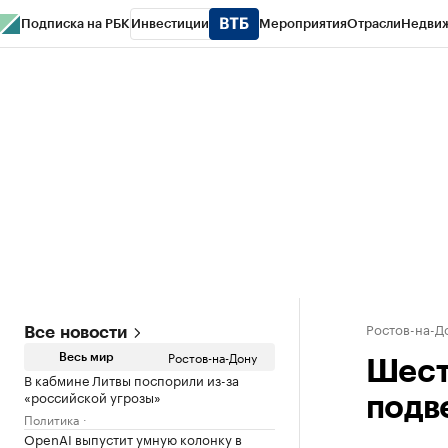
Подписка на РБК
Инвестиции
Мероприятия
Отрасли
Недви
РБК Курсы
РБК Life
Тренды
Визионеры
Национальные проекты
Горо
Спецпроекты СПб
Конференции СПб
Спецпроекты
Проверка конт
Ростов-на-Д
Все новости
Ростов-на-Дону
Весь мир
Шест
В кабмине Литвы поспорили из-за
«российской угрозы»
подв
Политика
OpenAI выпустит умную колонку в