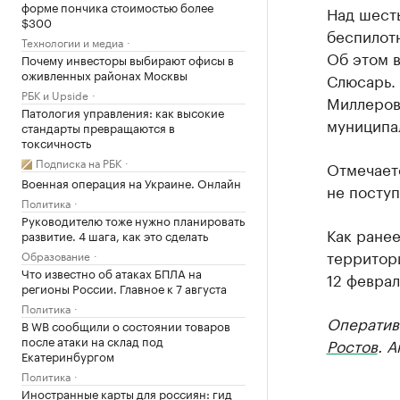
форме пончика стоимостью более
Над шест
$300
беспилотн
Технологии и медиа
Об этом 
Почему инвесторы выбирают офисы в
оживленных районах Москвы
Слюсарь.
РБК и Upside
Миллеров
Патология управления: как высокие
муниципа
стандарты превращаются в
токсичность
Подписка на РБК
Отмечает
Военная операция на Украине. Онлайн
не поступ
Политика
Руководителю тоже нужно планировать
Как ране
развитие. 4 шага, как это сделать
территори
Образование
Что известно об атаках БПЛА на
12 февра
регионы России. Главное к 7 августа
Политика
Оператив
В WB сообщили о состоянии товаров
после атаки на склад под
Ростов
. 
Екатеринбургом
Политика
Иностранные карты для россиян: гид