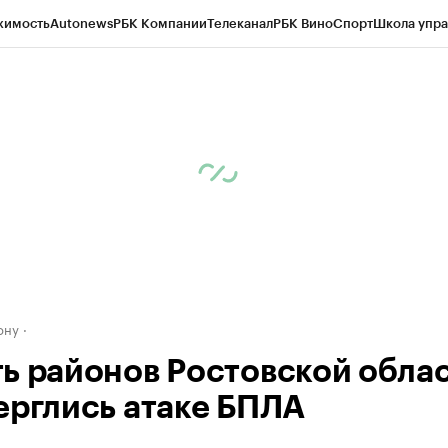
жимость
Autonews
РБК Компании
Телеканал
РБК Вино
Спорт
Школа упра
д
Стиль
Крипто
РБК Бизнес-среда
Дискуссионный клуб
Исследования
К
рагентов
Политика
Экономика
Бизнес
Технологии и медиа
Финансы
Рын
ону
ь районов Ростовской обла
ерглись атаке БПЛА