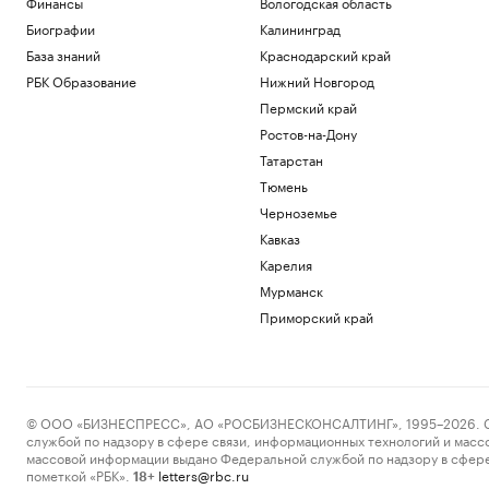
Финансы
Вологодская область
Подписка на РБК
Биографии
Калининград
Инвесторы вложили рекордные ₽33,7
млрд в фонды денежного рынка в июле
База знаний
Краснодарский край
Инвестиции
РБК Образование
Нижний Новгород
В результате нападений на
Пермский край
криптоинвесторов украдено $30 млн с
начала года
Ростов-на-Дону
Крипто
Татарстан
Финансы после 60: ошибки, которые
Тюмень
стоят дорого
Черноземье
РБК Компании
Кавказ
Чему и как сегодня учат топ-
менеджеров: тренды EdTech для
Карелия
управленцев
Мурманск
Образование
Приморский край
Россияне борются с тревожностью в
конных клубах. Как устроен их бизнес
Подписка на РБК
Загрузить еще
© ООО «БИЗНЕСПРЕСС», АО «РОСБИЗНЕСКОНСАЛТИНГ», 1995–2026. Сообщ
службой по надзору в сфере связи, информационных технологий и масс
массовой информации выдано Федеральной службой по надзору в сфере
пометкой «РБК».
letters@rbc.ru
18+