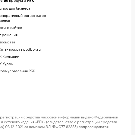
угие продукты РБК
лако для бизнеса
рпоративный регистратор
менов
стинг сайтов
г.решения
акомства
йт знакомств podbor.ru
К Компании
К Курсы
ола управления РБК
регистрации средства массовой информации выдано Федеральной
и сетевого издания «РБК» (свидетельство о регистрации средства
ор) 03.12.2021 за номером ЭЛ №ФС77-82385) сопровождаются