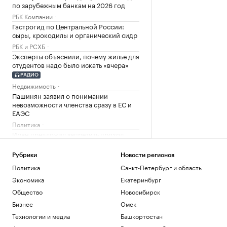
по зарубежным банкам на 2026 год
РБК Компании
Гастрогид по Центральной России:
сыры, крокодилы и органический сидр
РБК и РСХБ
Эксперты объяснили, почему жилье для
студентов надо было искать «вчера»
РАДИО
Недвижимость
Пашинян заявил о понимании
невозможности членства сразу в ЕС и
ЕАЭС
Политика
Иран предложил запретить проход
судов США через Ормузский пролив
Политика
Рубрики
Новости регионов
Над Доном, Кубанью и другими
Политика
Санкт-Петербург и область
регионами РФ сбили более 200 БПЛА
Экономика
Екатеринбург
Общество
Новосибирск
Ростов-на-Дону
Корпоративный налог в ОАЭ: как не
Бизнес
Омск
повторить фатальные ошибки 2025
Технологии и медиа
Башкортостан
года