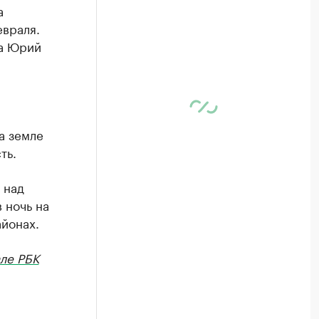
а
евраля.
на Юрий
а земле
ть.
 над
 ночь на
йонах.
ле РБК