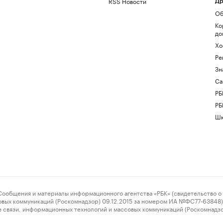
RSS Новости
Др
Об
Ко
до
Хо
Ре
Зн
Са
РБ
РБ
Шк
ения и материалы информационного агентства «РБК» (свидетельство о 
овых коммуникаций (Роскомнадзор) 09.12.2015 за номером ИА №ФС77-63848) 
 связи, информационных технологий и массовых коммуникаций (Роскомнадз