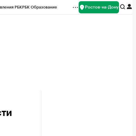
Ростов-на-Дону
вления РБК
РБК Образование
редитные рейтинги
Франшизы
Газета
ок наличной валюты
сти