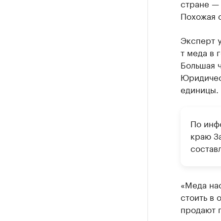
стране — 
Похожая с
Эксперт у
т меда в 
Большая ч
Юридичес
единицы.
По инф
краю З
составл
«Меда на
стоить в 
продают п