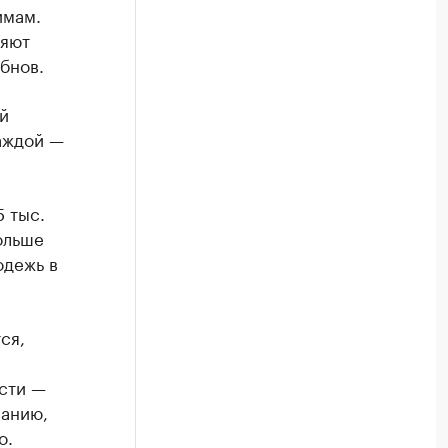
имам.
ряют
бнов.
й
каждой —
5 тыс.
ольше
одежь в
ся,
сти —
ванию,
о.