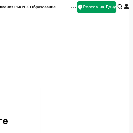
Ростов-на-Дону
вления РБК
РБК Образование
редитные рейтинги
Франшизы
Газета
ок наличной валюты
ге