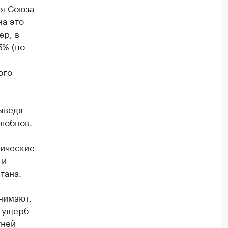
ля Союза
на это
ер, в
5% (по
ого
ыведя
Злобнов.
мические
 и
тана.
нимают,
т ущерб
тней