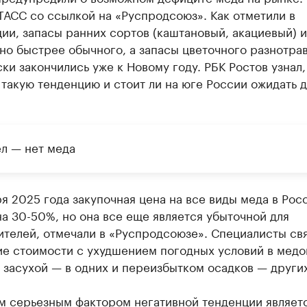
АСС со ссылкой на «Руспродсоюз». Как отметили в
ии, запасы ранних сортов (каштановый, акациевый) 
но быстрее обычного, а запасы цветочного разнотра
ки закончились уже к Новому году. РБК Ростов узнал,
 такую тенденцию и стоит ли на юге России ожидать 
ел — нет меда
я 2025 года закупочная цена на все виды меда в Рос
а 30-50%, но она все еще является убыточной для
ителей, отмечали в «Руспродсоюзе». Специалисты св
ие стоимости с ухудшением погодных условий в мед
 засухой — в одних и переизбытком осадков — других
м серьезным фактором негативной тенденции являет