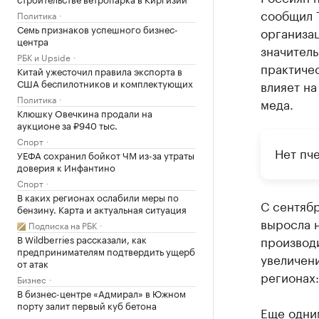
сообщил Т
Политика
Семь признаков успешного бизнес-
организац
центра
значитель
РБК и Upside
практичес
Китай ужесточил правила экспорта в
США беспилотников и комплектующих
влияет на
Политика
меда.
Клюшку Овечкина продали на
аукционе за ₽940 тыс.
Спорт
Нет пч
УЕФА сохранил бойкот ЧМ из-за утраты
доверия к Инфантино
Спорт
В каких регионах ослабили меры по
С сентябр
бензину. Карта и актуальная ситуация
выросла н
Подписка на РБК
В Wildberries рассказали, как
производ
предпринимателям подтвердить ущерб
увеличен
от атак
регионах:
Бизнес
В бизнес-центре «Адмирал» в Южном
порту залит первый куб бетона
Еще одни