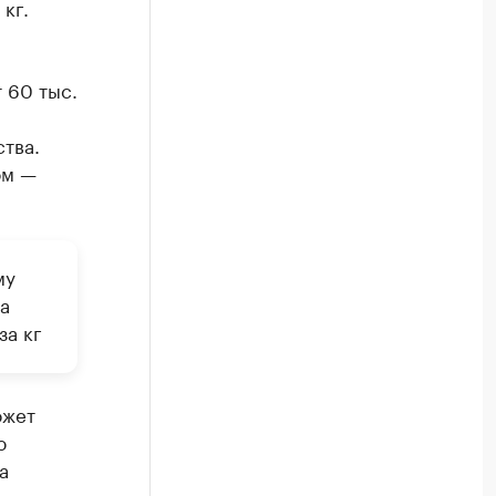
кг.
 60 тыс.
тва.
ом —
му
а
за кг
ожет
ю
а