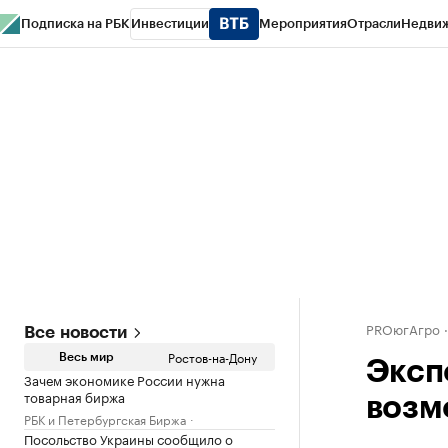
Подписка на РБК
Инвестиции
Мероприятия
Отрасли
Недви
РБК Курсы
РБК Life
Тренды
Визионеры
Национальные проекты
Горо
Спецпроекты СПб
Конференции СПб
Спецпроекты
Проверка конт
PROюгАгро
Все новости
Ростов-на-Дону
Весь мир
Эксп
Зачем экономике России нужна
товарная биржа
возм
РБК и Петербургская Биржа
Посольство Украины сообщило о