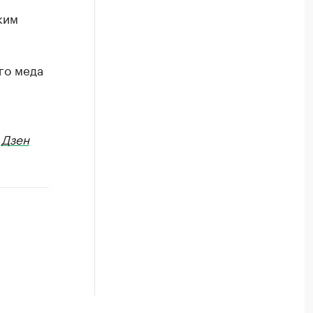
ким
го меда
в
Дзен