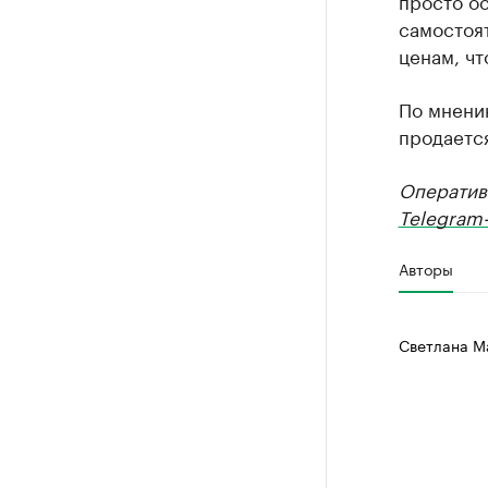
просто ос
самостоят
ценам, чт
По мнению
продается
Оператив
Telegram-
Авторы
Светлана М