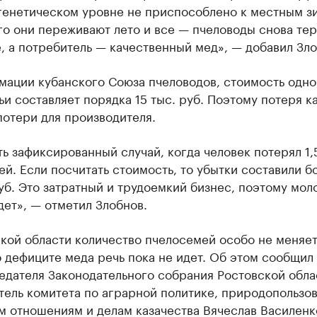
 генетическом уровне не приспособлено к местным з
го они переживают лето и все — пчеловоды снова те
, а потребитель — качественный мед», — добавил Зло
мации кубанского Союза пчеловодов, стоимость одно
и составляет порядка 15 тыс. руб. Поэтому потеря 
отери для производителя.
ть зафиксированный случай, когда человек потерял 1,
й. Если посчитать стоимость, то убытки составили б
уб. Это затратный и трудоемкий бизнес, поэтому мол
дет», — отметил Злобнов.
кой области количество пчелосемей особо не меняет
 дефиците меда речь пока не идет. Об этом сообщил
едателя Законодательного собрания Ростовской обла
тель комитета по аграрной политике, природопользо
м отношениям и делам казачества Вячеслав Василенк