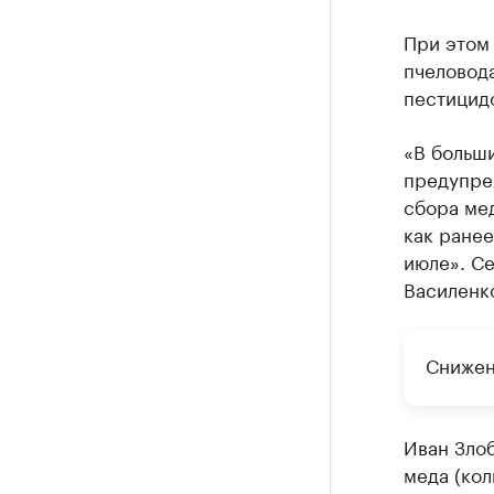
При этом 
пчеловод
пестицидо
«В больш
предупре
сбора ме
как ранее
июле». Се
Василенк
Снижен
Иван Злоб
меда (кол