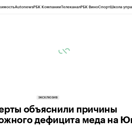
жимость
Autonews
РБК Компании
Телеканал
РБК Вино
Спорт
Школа упра
д
Стиль
Крипто
РБК Бизнес-среда
Дискуссионный клуб
Исследования
К
рагентов
Политика
Экономика
Бизнес
Технологии и медиа
Финансы
Рын
ЭКСКЛЮЗИВ
ерты объяснили причины
ожного дефицита меда на Ю