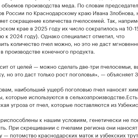
 объемов производства меда. По словам председате
в России по Краснодарскому краю Ивана Злобнова, 
яет сокращение количества пчелосемей. Так, наприм
ском крае в 2025 году их число сократилось на 10-1
 к 2024 году). Однако специалист отметил, что
ить количество пчел можно, но это не даст мгновенн
в производстве конечного продукта.
сит от целей — можно сделать две-три пчелосемьи, в
у, но это даст только рост поголовья», — объясняет 
ловам, наибольший ущерб поголовью пчел наносят хи
, которые используются в сельхозпроизводстве.Есть
кая угроза от пчел, которые поставляются из Узбекис
приспособлены к нашим условиям, генетически не по
ить. При скрещивании с пчелами региона они нанося
у — потомство краснодарских маток и узбекских тру