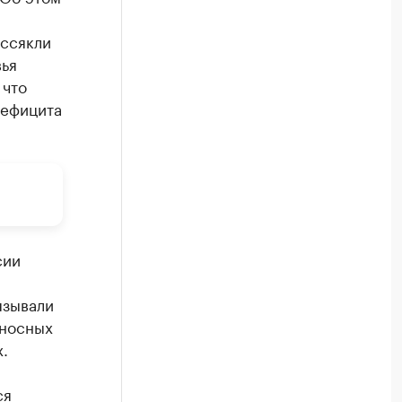
иссякли
вья
 что
дефицита
сии
язывали
оносных
.
ся