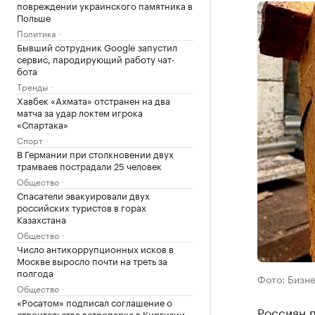
повреждении украинского памятника в
Польше
Политика
Бывший сотрудник Google запустил
сервис, пародирующий работу чат-
бота
Тренды
Хавбек «Ахмата» отстранен на два
матча за удар локтем игрока
«Спартака»
Спорт
В Германии при столкновении двух
трамваев пострадали 25 человек
Общество
Спасатели эвакуировали двух
российских туристов в горах
Казахстана
Общество
Число антикоррупционных исков в
Москве выросло почти на треть за
полгода
Фото: Бизне
Общество
«Росатом» подписал соглашение о
Россиян 
строительстве ветропарка в Киргизии