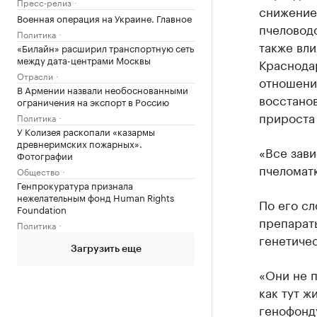
Пресс-релиз
снижение
Военная операция на Украине. Главное
пчеловодо
Политика
также вли
«Билайн» расширил транспортную сеть
между дата-центрами Москвы
Краснодар
Отрасли
отношению
В Армении назвали необоснованными
восстанов
ограничения на экспорт в Россию
прироста 
Политика
У Колизея раскопали «казармы
древнеримских пожарных».
«Все зави
Фотографии
пчеломатк
Общество
Генпрокуратура признала
нежелательным фонд Human Rights
По его с
Foundation
препараты
Политика
генетичес
Загрузить еще
«Они не 
как тут ж
генофонд