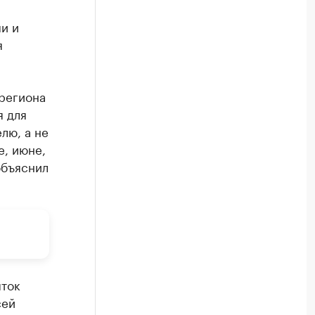
и и
я
региона
я для
лю, а не
е, июне,
объяснил
яток
сей