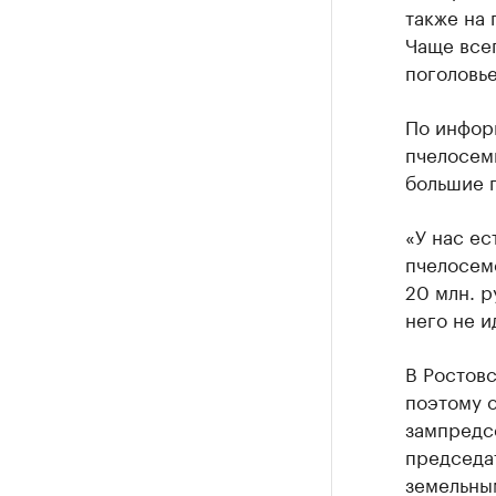
также на
Чаще все
поголовье
По инфор
пчелосемь
большие п
«У нас ес
пчелосеме
20 млн. р
него не и
В Ростовс
поэтому о
зампредс
председа
земельны