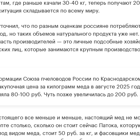
там, где раньше качали 30-40 кг, теперь получают 20 
итуация складывается по всему миру.
точнил, что по разным оценкам россияне потребляют
год, но таких объемов натурального продукта уже нет.
асть производителей — это личные подсобные хозяйс
ких лиц, которые занимаются крупным производств
ормации Союза пчеловодов России по Краснодарско
акупочная цена за килограмм меда в августе 2025 год
яла 80-100 руб. Чуть позже увеличилась до 200 руб. 
стоящего все меньше и меньше, настоящий мед не м
опте столько, сколько он стоит сейчас Патока, котору
од видом меда, стоит 50 руб. за кг, и фасовщики мед