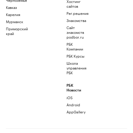
Хостинг
сайтов
Кавказ
Рег.решения
Карелия
Знакомства
Мурманск
Сайт
Приморский
знакомств
край
podbor.ru
РБК
Компании
РБК Курсы
Школа
управления
РБК
РБК
Новости
iOS
Android
AppGallery