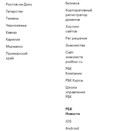
бизнеса
Ростов-на-Дону
Корпоративный
Татарстан
регистратор
Тюмень
доменов
Черноземье
Хостинг
сайтов
Кавказ
Рег.решения
Карелия
Знакомства
Мурманск
Сайт
Приморский
знакомств
край
podbor.ru
РБК
Компании
РБК Курсы
Школа
управления
РБК
РБК
Новости
iOS
Android