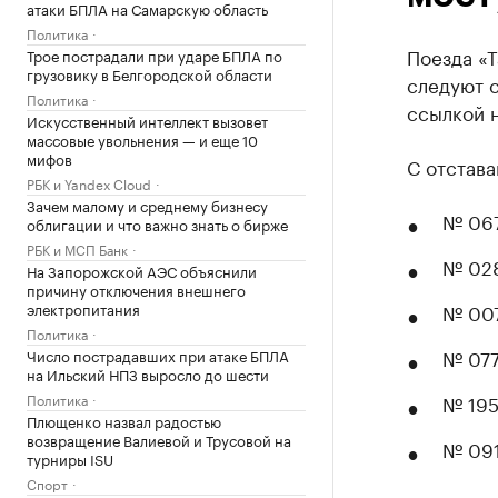
атаки БПЛА на Самарскую область
Политика
Поезда «Т
Трое пострадали при ударе БПЛА по
грузовику в Белгородской области
следуют с
Политика
ссылкой н
Искусственный интеллект вызовет
массовые увольнения — и еще 10
мифов
С отстава
РБК и Yandex Cloud
Зачем малому и среднему бизнесу
№ 067
облигации и что важно знать о бирже
РБК и МСП Банк
№ 028
На Запорожской АЭС объяснили
причину отключения внешнего
электропитания
№ 007
Политика
№ 077
Число пострадавших при атаке БПЛА
на Ильский НПЗ выросло до шести
Политика
№ 195
Плющенко назвал радостью
возвращение Валиевой и Трусовой на
№ 091
турниры ISU
Спорт