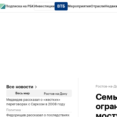
Подписка на РБК
Инвестиции
Мероприятия
Отрасли
Недви
РБК Курсы
РБК Life
Тренды
Визионеры
Национальные проекты
Горо
Спецпроекты СПб
Конференции СПб
Спецпроекты
Проверка конт
Ростов-на-Д
Все новости
Ростов-на-Дону
Весь мир
Семь
Медведев рассказал о «жестких»
переговорах с Саркози в 2008 году
огра
Политика
Федорищев рассказал о последствиях
мост