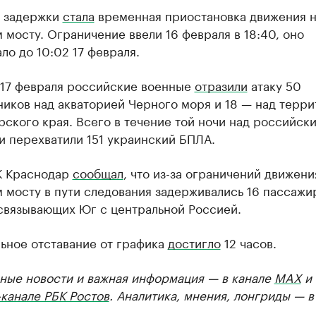
 задержки
стала
временная приостановка движения н
мосту. Ограничение ввели 16 февраля в 18:40, оно
ло до 10:02 17 февраля.
а 17 февраля российские военные
отразили
атаку 50
ников над акваторией Черного моря и 18 — над терр
ского края. Всего в течение той ночи над российск
и перехватили 151 украинский БПЛА.
К Краснодар
сообщал
, что из-за ограничений движени
 мосту в пути следования задерживались 16 пассажи
 связывающих Юг с центральной Россией.
ьное отставание от графика
достигло
12 часов.
ные новости и важная информация — в канале
MAX
и
канале РБК Ростов
. Аналитика, мнения, лонгриды — 