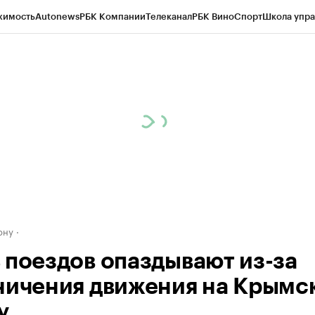
жимость
Autonews
РБК Компании
Телеканал
РБК Вино
Спорт
Школа упра
д
Стиль
Крипто
РБК Бизнес-среда
Дискуссионный клуб
Исследования
К
рагентов
Политика
Экономика
Бизнес
Технологии и медиа
Финансы
Рын
ону
 поездов опаздывают из-за
ничения движения на Крымс
у