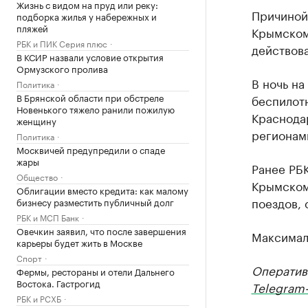
Жизнь с видом на пруд или реку:
Причиной
подборка жилья у набережных и
пляжей
Крымском 
РБК и ПИК Серия плюс
действова
В КСИР назвали условие открытия
Ормузского пролива
В ночь н
Политика
В Брянской области при обстреле
беспилот
Новенького тяжело ранили пожилую
Краснодар
женщину
регионам
Политика
Москвичей предупредили о спаде
жары
Ранее РБ
Общество
Крымском
Облигации вместо кредита: как малому
поездов,
бизнесу разместить публичный долг
РБК и МСП Банк
Овечкин заявил, что после завершения
Максимал
карьеры будет жить в Москве
Спорт
Оператив
Фермы, рестораны и отели Дальнего
Востока. Гастрогид
Telegram-
РБК и РСХБ