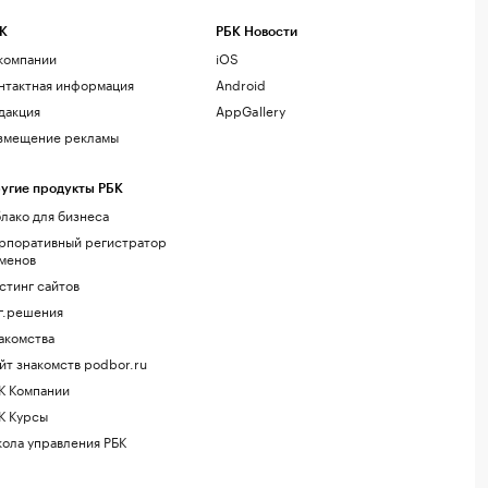
К
РБК Новости
компании
iOS
нтактная информация
Android
дакция
AppGallery
змещение рекламы
угие продукты РБК
лако для бизнеса
рпоративный регистратор
менов
стинг сайтов
г.решения
акомства
йт знакомств podbor.ru
К Компании
К Курсы
ола управления РБК