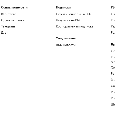
Социальные сети
Подписки
РБ
ВКонтакте
Скрыть баннеры на РБК
О 
Одноклассники
Подписка на РБК
Ко
Telegram
Корпоративная подписка
Ре
Дзен
Ра
Уведомления
RSS Новости
Др
Об
Ко
до
Хо
Ре
Зн
Са
РБ
РБ
Шк