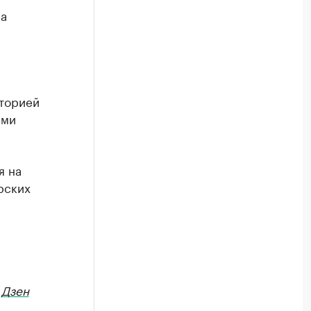
а
иторией
ими
я на
рских
в
Дзен