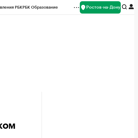
Ростов-на-Дону
вления РБК
РБК Образование
редитные рейтинги
Франшизы
Газета
ок наличной валюты
ком