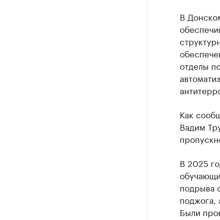
В Донско
обеспечи
структурн
обеспече
отделы п
автоматиз
антитерр
Как сооб
Вадим Тру
пропускн
В 2025 г
обучающи
подрыва 
поджога, 
Были про