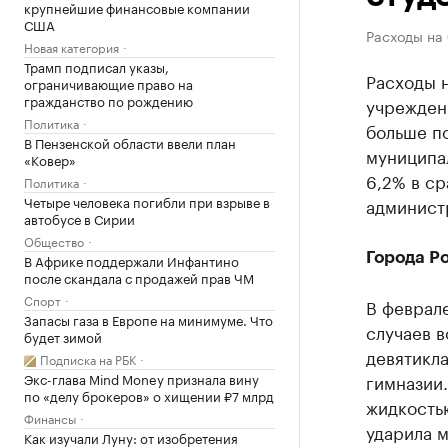
крупнейшие финансовые компании
США
Расходы на 
Новая категория
Трамп подписал указы,
Расходы 
ограничивающие право на
гражданство по рождению
учреждени
Политика
больше по
В Пензенской области ввели план
муниципа
«Ковер»
6,2% в с
Политика
Четыре человека погибли при взрыве в
админист
автобусе в Сирии
Общество
Города Р
В Африке поддержали Инфантино
после скандала с продажей прав ЧМ
Спорт
В феврал
Запасы газа в Европе на минимуме. Что
случаев в
будет зимой
девятикл
Подписка на РБК
Экс-глава Mind Money признала вину
гимназии
по «делу брокеров» о хищении ₽7 млрд
жидкость
Финансы
ударила м
Как изучали Луну: от изобретения