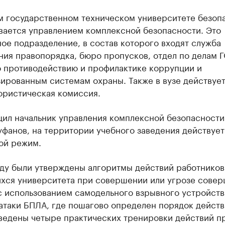
м государственном техническом университете безоп
вается управлением комплексной безопасности. Это
ое подразделение, в состав которого входят служба
ния правопорядка, бюро пропусков, отдел по делам 
о противодействию и профилактике коррупции и
ированным системам охраны. Также в вузе действуе
ористическая комиссия.
щил начальник управления комплексной безопасности
фанов, на территории учебного заведения действует
ой режим.
оду были утверждены алгоритмы действий работников
хся университета при совершении или угрозе сове
с использованием самодельного взрывного устройств
атаки БПЛА, где пошагово определен порядок действ
ведены четыре практических тренировки действий п