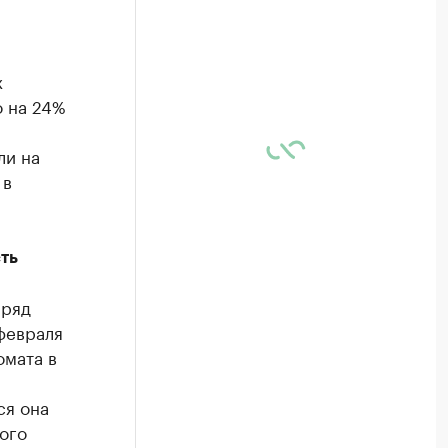
х
о на 24%
ли на
 в
ть
 ряд
февраля
омата в
ся она
ого