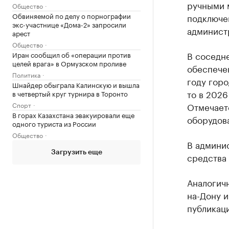
ручными 
Общество
Обвиняемой по делу о порнографии
подключе
экс-участнице «Дома-2» запросили
админист
арест
Общество
В соседн
Иран сообщил об «операции против
целей врага» в Ормузском проливе
обеспечен
Политика
году горо
Шнайдер обыграла Калинскую и вышла
то в 2026
в четвертый круг турнира в Торонто
Спорт
Отмечаетс
В горах Казахстана эвакуировали еще
оборудов
одного туриста из России
Общество
В админис
Загрузить еще
средства 
Аналогич
на-Дону и
публикаци