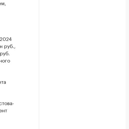
ем,
 2024
н руб.,
руб.
ного
ета
стова-
ент