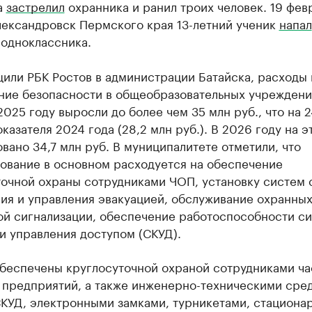
а
застрелил
охранника и ранил троих человек. 19 фев
лександровск Пермского края 13-летний ученик
напал
 одноклассника.
или РБК Ростов в администрации Батайска, расходы 
ние безопасности в общеобразовательных учреждени
2025 году выросли до более чем 35 млн руб., что на 
казателя 2024 года (28,2 млн руб.). В 2026 году на э
вано 34,7 млн руб. В муниципалитете отметили, что
ование в основном расходуется на обеспечение
точной охраны сотрудниками ЧОП, установку систем
ия и управления эвакуацией, обслуживание охранны
ой сигнализации, обеспечение работоспособности с
и управления доступом (СКУД).
беспечены круглосуточной охраной сотрудниками ча
 предприятий, а также инженерно-техническими сре
СКУД, электронными замками, турникетами, стациона