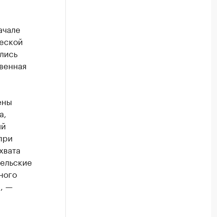
ачале
еской
лись
венная
ены
а,
ий
при
хвата
тельские
ного
, —