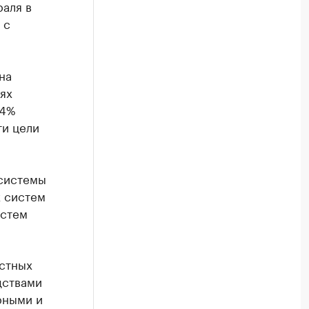
раля в
с
на
ях
24%
ти цели
 системы
х систем
истем
стных
дствами
рными и