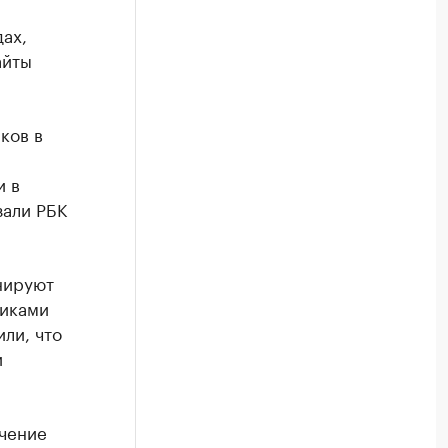
ах,
айты
ков в
и в
зали РБК
анируют
никами
ли, что
и
чение