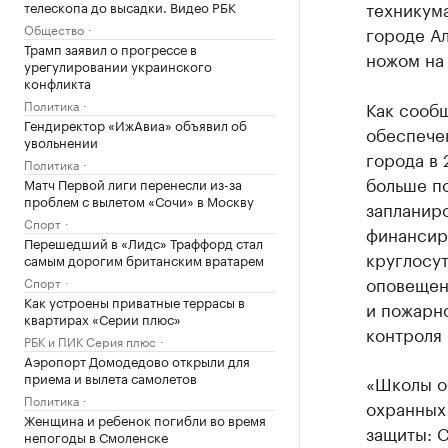
техникум
телескопа до высадки. Видео РБК
Общество
городе А
Трамп заявил о прогрессе в
ножом на
урегулировании украинского
конфликта
Политика
Как сообщ
Гендиректор «ИжАвиа» объявил об
обеспече
увольнении
города в 
Политика
больше по
Матч Первой лиги перенесли из-за
проблем с вылетом «Сочи» в Москву
запланиро
Спорт
финансир
Перешедший в «Лидс» Траффорд стал
круглосу
самым дорогим британским вратарем
оповещен
Спорт
Как устроены приватные террасы в
и пожарн
квартирах «Серии плюс»
контроля 
РБК и ПИК Серия плюс
Аэропорт Домодедово открыли для
приема и вылета самолетов
«Школы о
Политика
охранных
Женщина и ребенок погибли во время
защиты: 
непогоды в Смоленске