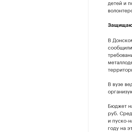
детей и 
волонтерс
Защищают
В Донско
сообщили,
требовани
металлоде
территор
В вузе ве
организу
Бюджет н
руб. Сре
и пуско-н
году на э