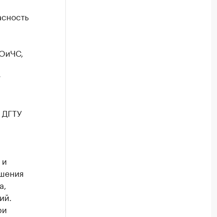
асность
ГОиЧС,
т
 ДГТУ
 и
ршения
а,
ий.
ри