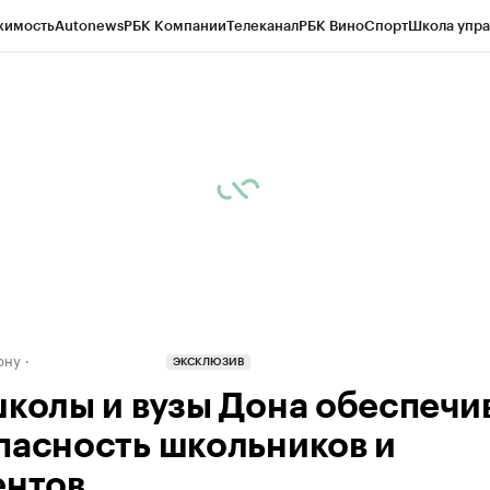
жимость
Autonews
РБК Компании
Телеканал
РБК Вино
Спорт
Школа упра
д
Стиль
Крипто
РБК Бизнес-среда
Дискуссионный клуб
Исследования
К
рагентов
Политика
Экономика
Бизнес
Технологии и медиа
Финансы
Рын
ону
ЭКСКЛЮЗИВ
школы и вузы Дона обеспечи
пасность школьников и
ентов