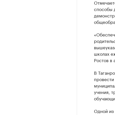
Отмечает
способы д
демонстр
общеобра
«Обеспеч
родительс
вышеуказа
школах е
Ростов в 
В Таганро
провести
муниципал
учения, 
обучающи
Одной из