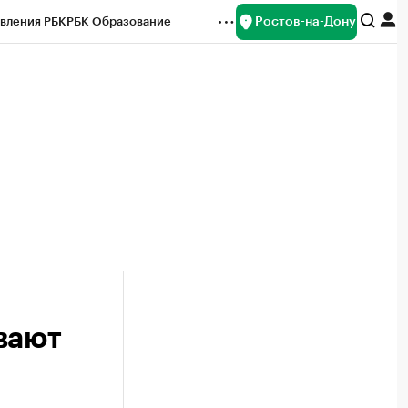
Ростов-на-Дону
вления РБК
РБК Образование
редитные рейтинги
Франшизы
Газета
ок наличной валюты
вают