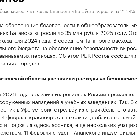
безопасность в школах Таганрога и Батайска выросли на 21-24%
на обеспечение безопасности в общеобразовательны
ях Батайска выросли до 35 млн руб. в 2025 году. Эт
казателя 2024 года. В соседнем Таганроге расходы
льного бюджета на обеспечение безопасности вырос
равниваемых периодах. Об этом РБК Ростов сообщили
рациях городов.
остовской области увеличили расходы на безопаснос
е 2026 года в различных регионах России произошел
ооруженных нападений в учебных заведениях. Так, 3 
ассник в Уфе
устроил
стрельбу из страйкбольного авт
. 4 февраля красноярская школьница
облила
горючей
ю и подожгла одноклассника, еще нескольких учащих
олотком. 11 февраля студент Анапского индустриальн