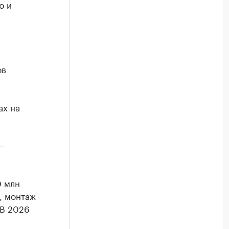
ю и
ов
ах на
—
0 млн
, монтаж
 В 2026