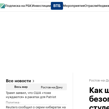
Подписка на РБК
Инвестиции
Мероприятия
Отрасли
Недви
РБК Курсы
РБК Life
Тренды
Визионеры
Национальные проекты
Горо
Спецпроекты СПб
Конференции СПб
Спецпроекты
Проверка конт
Ростов-на-Д
Все новости
Ростов-на-Дону
Весь мир
Как 
Трамп заявил, что США «тоже
нуждаются» в ракетах для Patriot
безо
Политика
Reuters сообщил о серии кибератак на
студ