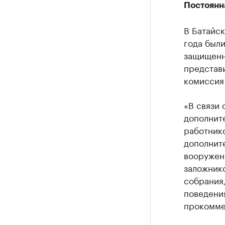
Постоянн
В Батайск
года был
защищенн
представ
комиссия
«В связи 
дополнит
работник
дополните
вооружен
заложнико
собрания
поведени
прокомме