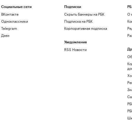
Социальные сети
Подписки
РБ
ВКонтакте
Скрыть баннеры на РБК
О 
Одноклассники
Подписка на РБК
Ко
Telegram
Корпоративная подписка
Ре
Дзен
Ра
Уведомления
RSS Новости
Др
Об
Ко
до
Хо
Ре
Зн
Са
РБ
РБ
Шк