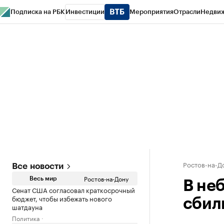
Подписка на РБК
Инвестиции
Мероприятия
Отрасли
Недви
РБК Курсы
РБК Life
Тренды
Визионеры
Национальные проекты
Горо
Спецпроекты СПб
Конференции СПб
Спецпроекты
Проверка конт
Ростов-на-Д
Все новости
Ростов-на-Дону
Весь мир
В не
Сенат США согласовал краткосрочный
бюджет, чтобы избежать нового
сбил
шатдауна
Политика