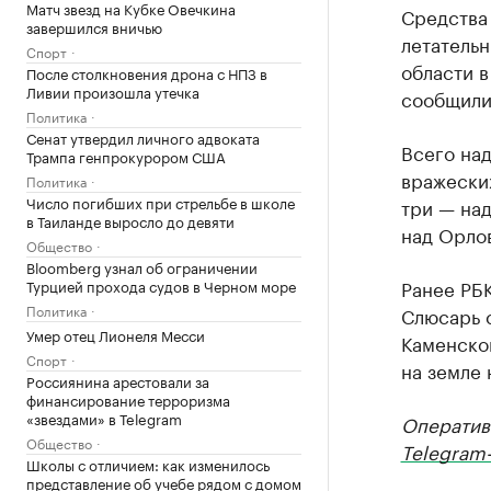
Матч звезд на Кубке Овечкина
Средства
завершился вничью
летательн
Спорт
области в
После столкновения дрона с НПЗ в
Ливии произошла утечка
сообщили
Политика
Сенат утвердил личного адвоката
Всего над
Трампа генпрокурором США
вражеских
Политика
Число погибших при стрельбе в школе
три — над
в Таиланде выросло до девяти
над Орло
Общество
Bloomberg узнал об ограничении
Ранее РБ
Турцией прохода судов в Черном море
Политика
Слюсарь 
Умер отец Лионеля Месси
Каменско
Спорт
на земле 
Россиянина арестовали за
финансирование терроризма
«звездами» в Telegram
Оператив
Общество
Telegram-
Школы с отличием: как изменилось
представление об учебе рядом с домом