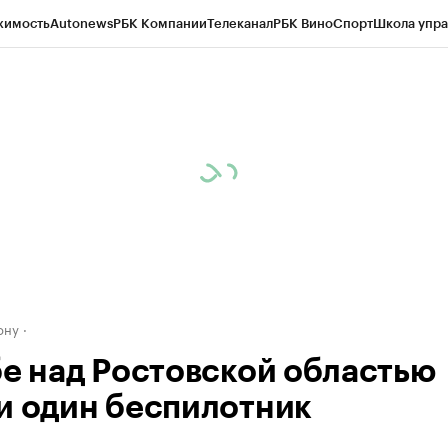
жимость
Autonews
РБК Компании
Телеканал
РБК Вино
Спорт
Школа упра
д
Стиль
Крипто
РБК Бизнес-среда
Дискуссионный клуб
Исследования
К
рагентов
Политика
Экономика
Бизнес
Технологии и медиа
Финансы
Рын
ону
бе над Ростовской областью
и один беспилотник