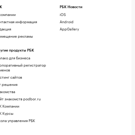
К
РБК Новости
компании
iOS
нтактная информация
Android
дакция
AppGallery
змещение рекламы
угие продукты РБК
лако для бизнеса
рпоративный регистратор
менов
стинг сайтов
г.решения
акомства
йт знакомств podbor.ru
К Компании
К Курсы
ола управления РБК