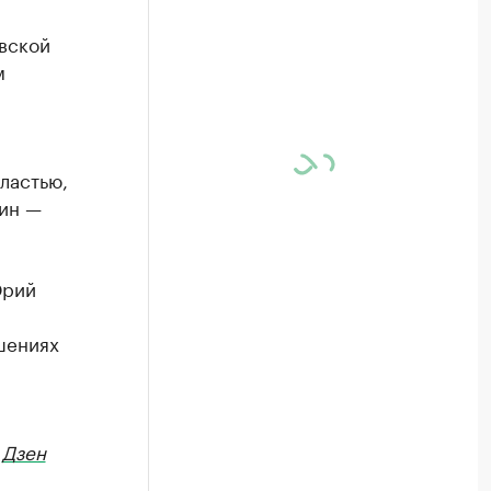
вской
м
ластью,
дин —
Юрий
шениях
в
Дзен