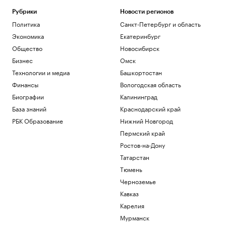
Как работает крупнейшая товарно-
Рубрики
Новости регионов
сырьевая биржа страны
Политика
Санкт-Петербург и область
РБК и Петербургская Биржа
Экономика
Екатеринбург
Двух девочек после атаки БПЛА под
Геленджиком доставили в больницу
Общество
Новосибирск
Москвы
Бизнес
Омск
Политика
Технологии и медиа
Башкортостан
Жить как итальянская бабушка: что
Финансы
Вологодская область
такое нонна-максинг
Общество
Биографии
Калининград
В Геленджике закрыли все пляжи из-за
База знаний
Краснодарский край
опасности атаки БПЛА
РБК Образование
Нижний Новгород
Политика
Пермский край
Загрузить еще
Ростов-на-Дону
Татарстан
Тюмень
Черноземье
Кавказ
Карелия
Мурманск