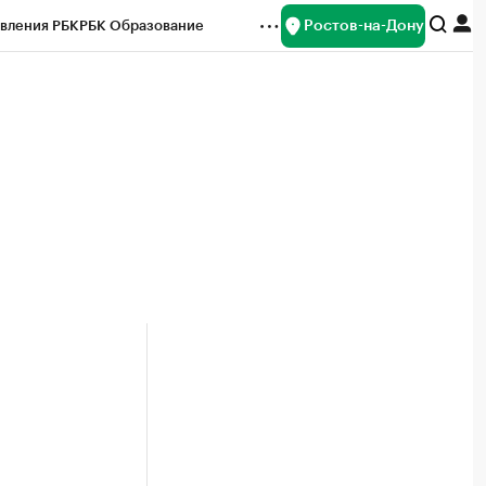
Ростов-на-Дону
вления РБК
РБК Образование
редитные рейтинги
Франшизы
Газета
ок наличной валюты