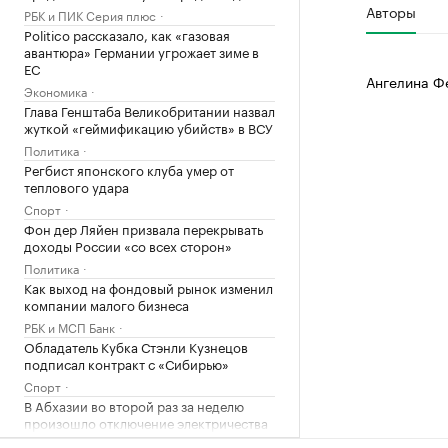
Авторы
РБК и ПИК Серия плюс
Politico рассказало, как «газовая
авантюра» Германии угрожает зиме в
ЕС
Ангелина Ф
Экономика
Глава Генштаба Великобритании назвал
жуткой «геймификацию убийств» в ВСУ
Политика
Регбист японского клуба умер от
теплового удара
Спорт
Фон дер Ляйен призвала перекрывать
доходы России «со всех сторон»
Политика
Как выход на фондовый рынок изменил
компании малого бизнеса
РБК и МСП Банк
Обладатель Кубка Стэнли Кузнецов
подписал контракт с «Сибирью»
Спорт
В Абхазии во второй раз за неделю
произошло отключение электричества
Общество