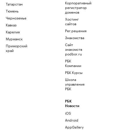
Корпоративный
Татарстан
регистратор
Тюмень
доменов
Черноземье
Хостинг
сайтов
Кавказ
Рег.решения
Карелия
Знакомства
Мурманск
Сайт
Приморский
знакомств
край
podbor.ru
РБК
Компании
РБК Курсы
Школа
управления
РБК
РБК
Новости
iOS
Android
AppGallery