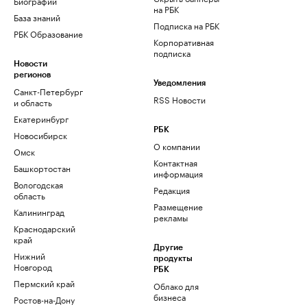
Биографии
на РБК
База знаний
Подписка на РБК
РБК Образование
Корпоративная
подписка
Новости
регионов
Уведомления
Санкт-Петербург
RSS Новости
и область
Екатеринбург
РБК
Новосибирск
О компании
Омск
Контактная
Башкортостан
информация
Вологодская
Редакция
область
Размещение
Калининград
рекламы
Краснодарский
край
Другие
Нижний
продукты
Новгород
РБК
Пермский край
Облако для
бизнеса
Ростов-на-Дону