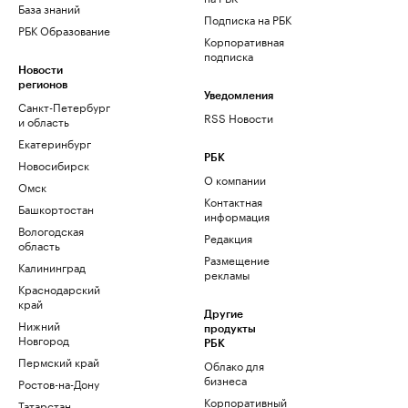
База знаний
Подписка на РБК
РБК Образование
Корпоративная
подписка
Новости
регионов
Уведомления
Санкт-Петербург
RSS Новости
и область
Екатеринбург
РБК
Новосибирск
О компании
Омск
Контактная
Башкортостан
информация
Вологодская
Редакция
область
Размещение
Калининград
рекламы
Краснодарский
край
Другие
Нижний
продукты
Новгород
РБК
Пермский край
Облако для
бизнеса
Ростов-на-Дону
Корпоративный
Татарстан