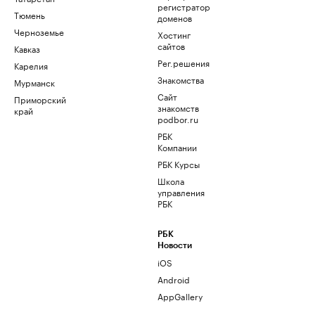
регистратор
Тюмень
доменов
Черноземье
Хостинг
сайтов
Кавказ
Рег.решения
Карелия
Знакомства
Мурманск
Сайт
Приморский
знакомств
край
podbor.ru
РБК
Компании
РБК Курсы
Школа
управления
РБК
РБК
Новости
iOS
Android
AppGallery