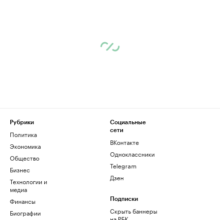
Рубрики
Социальные
сети
Политика
ВКонтакте
Экономика
Одноклассники
Общество
Telegram
Бизнес
Дзен
Технологии и
медиа
Финансы
Подписки
Скрыть баннеры
Биографии
на РБК