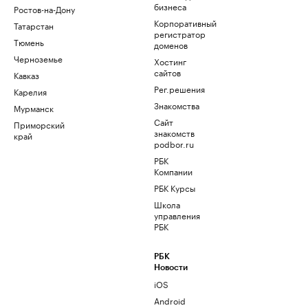
бизнеса
Ростов-на-Дону
Корпоративный
Татарстан
регистратор
Тюмень
доменов
Черноземье
Хостинг
сайтов
Кавказ
Рег.решения
Карелия
Знакомства
Мурманск
Сайт
Приморский
знакомств
край
podbor.ru
РБК
Компании
РБК Курсы
Школа
управления
РБК
РБК
Новости
iOS
Android