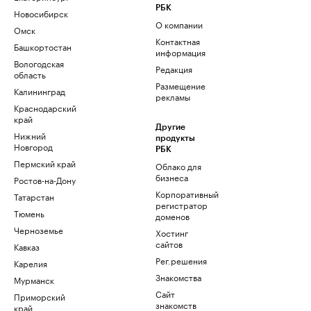
РБК
Новосибирск
О компании
Омск
Контактная
Башкортостан
информация
Вологодская
Редакция
область
Размещение
Калининград
рекламы
Краснодарский
край
Другие
Нижний
продукты
Новгород
РБК
Пермский край
Облако для
бизнеса
Ростов-на-Дону
Корпоративный
Татарстан
регистратор
Тюмень
доменов
Черноземье
Хостинг
сайтов
Кавказ
Рег.решения
Карелия
Знакомства
Мурманск
Сайт
Приморский
знакомств
край