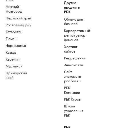
Другие
Нижний
продукты
Новгород
РБК
Пермский край
Облако для
бизнеса
Ростов-на-Дону
Корпоративный
Татарстан
регистратор
Тюмень
доменов
Черноземье
Хостинг
сайтов
Кавказ
Рег.решения
Карелия
Знакомства
Мурманск
Сайт
Приморский
знакомств
край
podbor.ru
РБК
Компании
РБК Курсы
Школа
управления
РБК
РБК