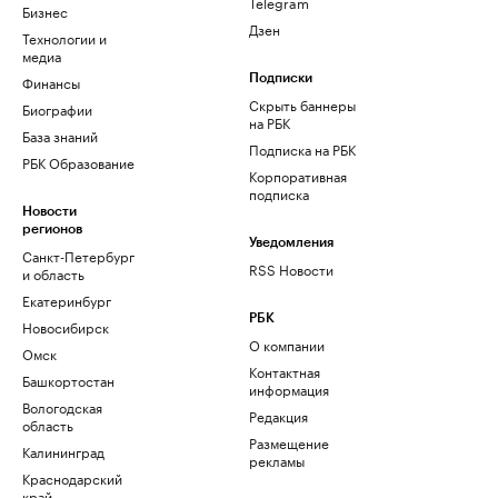
Telegram
Бизнес
Дзен
Технологии и
медиа
Финансы
Подписки
Скрыть баннеры
Биографии
на РБК
База знаний
Подписка на РБК
РБК Образование
Корпоративная
подписка
Новости
регионов
Уведомления
Санкт-Петербург
RSS Новости
и область
Екатеринбург
РБК
Новосибирск
О компании
Омск
Контактная
Башкортостан
информация
Вологодская
Редакция
область
Размещение
Калининград
рекламы
Краснодарский
край