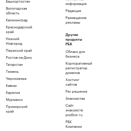
Башкортостан
информация
Вологодская
Редакция
область
Размещение
Калининград
рекламы
Краснодарский
край
Другие
Нижний
продукты
Новгород
РБК
Пермский край
Облако для
бизнеса
Ростов-на-Дону
Корпоративный
Татарстан
регистратор
Тюмень
доменов
Черноземье
Хостинг
сайтов
Кавказ
Рег.решения
Карелия
Знакомства
Мурманск
Сайт
Приморский
знакомств
край
podbor.ru
РБК
Компании