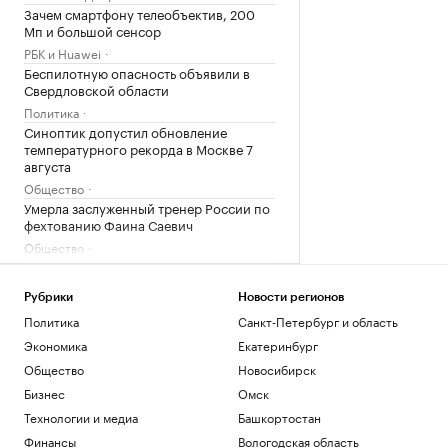
Зачем смартфону телеобъектив, 200
Мп и большой сенсор
РБК и Huawei
Беспилотную опасность объявили в
Свердловской области
Политика
Синоптик допустил обновление
температурного рекорда в Москве 7
августа
Общество
Умерла заслуженный тренер России по
фехтованию Фаина Саевич
Общество
Минтранс предложил способ
финансирования защиты трасс от БПЛА
Рубрики
Новости регионов
Политика
Политика
Санкт-Петербург и область
Загрузить еще
Экономика
Екатеринбург
Общество
Новосибирск
Бизнес
Омск
Технологии и медиа
Башкортостан
Финансы
Вологодская область