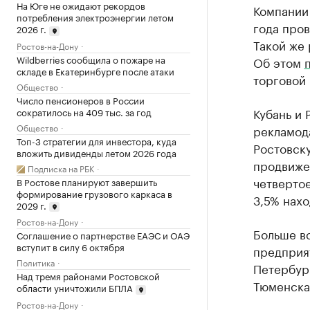
На Юге не ожидают рекордов
Компании 
потребления электроэнергии летом
года про
2026 г.
Такой же 
Ростов-на-Дону
Wildberries сообщила о пожаре на
Об этом
складе в Екатеринбурге после атаки
торговой
Общество
Число пенсионеров в России
Кубань и 
сократилось на 409 тыс. за год
Общество
рекламод
Топ-3 стратегии для инвестора, куда
Ростовску
вложить дивиденды летом 2026 года
продвижен
Подписка на РБК
четвертое
В Ростове планируют завершить
формирование грузового каркаса в
3,5% нахо
2029 г.
Ростов-на-Дону
Больше в
Соглашение о партнерстве ЕАЭС и ОАЭ
вступит в силу 6 октября
предприят
Политика
Петербург
Над тремя районами Ростовской
Тюменская
области уничтожили БПЛА
Ростов-на-Дону