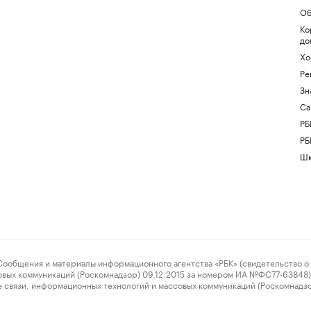
Об
Ко
до
Хо
Ре
Зн
Са
РБ
РБ
Шк
ения и материалы информационного агентства «РБК» (свидетельство о 
овых коммуникаций (Роскомнадзор) 09.12.2015 за номером ИА №ФС77-63848) 
 связи, информационных технологий и массовых коммуникаций (Роскомнадз