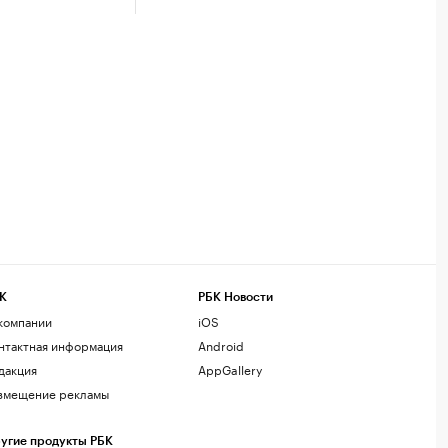
К
РБК Новости
компании
iOS
нтактная информация
Android
дакция
AppGallery
змещение рекламы
угие продукты РБК