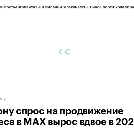
жимость
Autonews
РБК Компании
Телеканал
РБК Вино
Спорт
Школа упра
д
Стиль
Крипто
РБК Бизнес-среда
Дискуссионный клуб
Исследования
К
рагентов
Политика
Экономика
Бизнес
Технологии и медиа
Финансы
Рын
ону
ону спрос на продвижение
са в MAX вырос вдвое в 2026