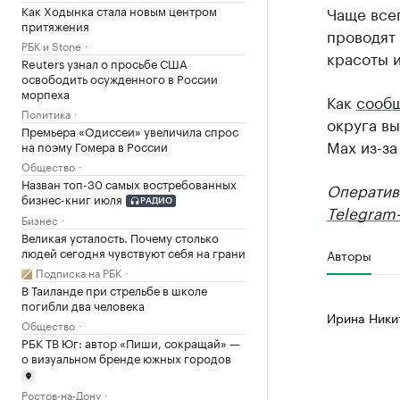
Как Ходынка стала новым центром
Чаще все
притяжения
проводят
РБК и Stone
красоты 
Reuters узнал о просьбе США
освободить осужденного в России
морпеха
Как
сооб
Политика
округа в
Премьера «Одиссеи» увеличила спрос
Мах из-за
на поэму Гомера в России
Общество
Назван топ-30 самых востребованных
Оператив
бизнес-книг июля
РАДИО
Telegram-
Бизнес
Великая усталость. Почему столько
людей сегодня чувствуют себя на грани
Авторы
Подписка на РБК
В Таиланде при стрельбе в школе
погибли два человека
Ирина Ники
Общество
РБК ТВ Юг: автор «Пиши, сокращай» —
о визуальном бренде южных городов
Ростов-на-Дону