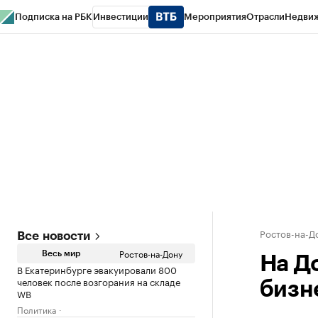
Подписка на РБК
Инвестиции
Мероприятия
Отрасли
Недви
РБК Курсы
РБК Life
Тренды
Визионеры
Национальные проекты
Горо
Спецпроекты СПб
Конференции СПб
Спецпроекты
Проверка конт
Ростов-на-Д
Все новости
Ростов-на-Дону
Весь мир
На Д
В Екатеринбурге эвакуировали 800
человек после возгорания на складе
бизне
WB
Политика