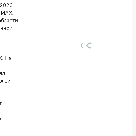
 2026
 MAX.
области.
онной
Х. На
ял
олей
т
е