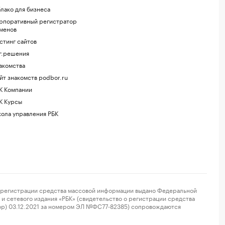
лако для бизнеса
рпоративный регистратор
менов
стинг сайтов
г.решения
акомства
йт знакомств podbor.ru
К Компании
К Курсы
ола управления РБК
регистрации средства массовой информации выдано Федеральной
и сетевого издания «РБК» (свидетельство о регистрации средства
ор) 03.12.2021 за номером ЭЛ №ФС77-82385) сопровождаются