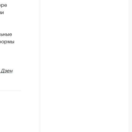
ере
ии
льные
тформы
в
Дзен