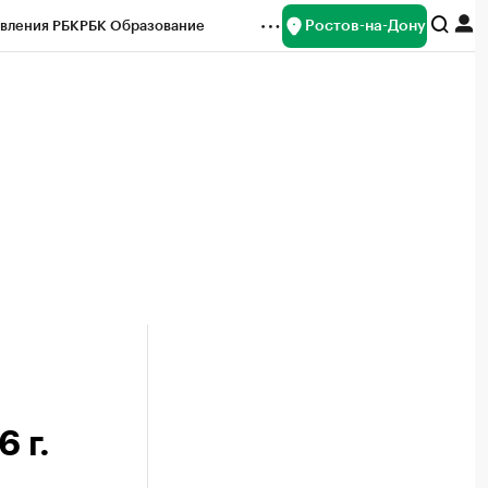
Ростов-на-Дону
вления РБК
РБК Образование
редитные рейтинги
Франшизы
Газета
ок наличной валюты
 г.