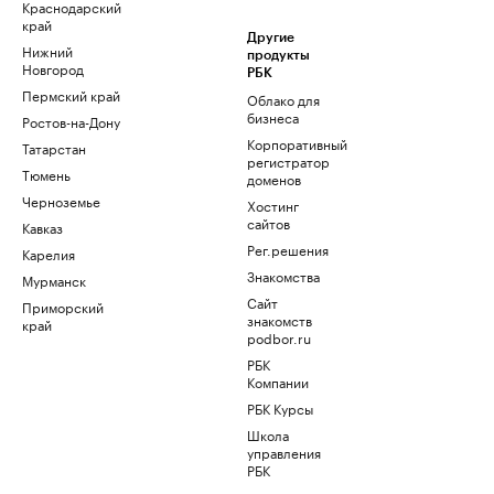
Краснодарский
край
Другие
Нижний
продукты
Новгород
РБК
Пермский край
Облако для
бизнеса
Ростов-на-Дону
Корпоративный
Татарстан
регистратор
Тюмень
доменов
Черноземье
Хостинг
сайтов
Кавказ
Рег.решения
Карелия
Знакомства
Мурманск
Сайт
Приморский
знакомств
край
podbor.ru
РБК
Компании
РБК Курсы
Школа
управления
РБК