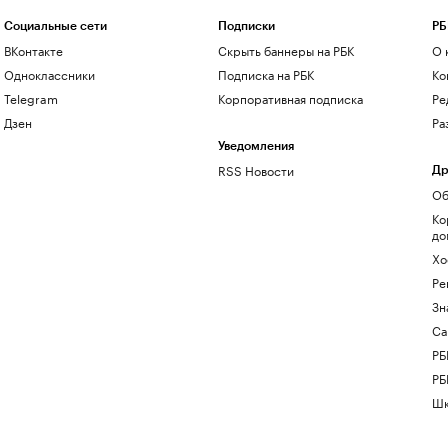
Социальные сети
Подписки
РБ
ВКонтакте
Скрыть баннеры на РБК
О 
Одноклассники
Подписка на РБК
Ко
Telegram
Корпоративная подписка
Ре
Дзен
Ра
Уведомления
RSS Новости
Др
Об
Ко
до
Хо
Ре
Зн
Са
РБ
РБ
Шк