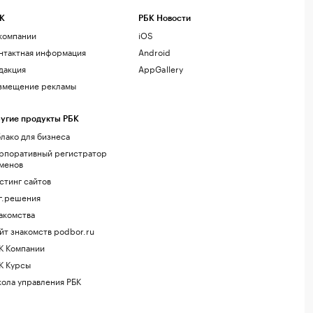
К
РБК Новости
компании
iOS
нтактная информация
Android
дакция
AppGallery
змещение рекламы
угие продукты РБК
лако для бизнеса
рпоративный регистратор
менов
стинг сайтов
г.решения
акомства
йт знакомств podbor.ru
К Компании
К Курсы
ола управления РБК