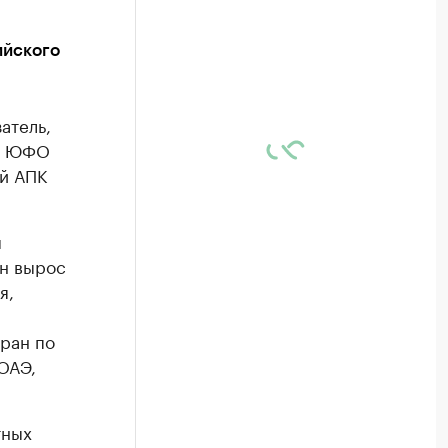
ийского
атель,
по ЮФО
й АПК
м
он вырос
я,
тран по
ОАЭ,
тных