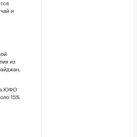
ятся
чай и
ной
лия из
байджан,
 из ЮФО
коло 15%