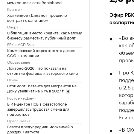
мемкоинов в сети Robinhood
Крипто
Хоккейное «Динамо» продлило
Эфир РБК
контракт с капитаном
экспортн
Спорт
Облигации вместо кредита: как малому
«Во в
бизнесу разместить публичный долг
как о
РБК и МСП Банк
Коммерческий директор: что делает
объем
CCO в компании
превы
Образование
Локарно-2026: что показали на
Про Ю
открытии фестиваля авторского кино
подде
Стиль
Стоимость патента для мигрантов на
в 2,5
Дону увеличат на 67% в 2027 г.
котор
Ростов-на-Дону
зараб
В ИТ-центре ПСБ в Севастополе
подде
завершилась трудовая смена для
подростков
Египе
Пресс-релиз
Власти предупредили москвичей о
«В СК
дождях 7 августа