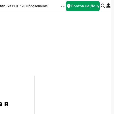
Ростов-на-Дону
вления РБК
РБК Образование
редитные рейтинги
Франшизы
Газета
ок наличной валюты
 в