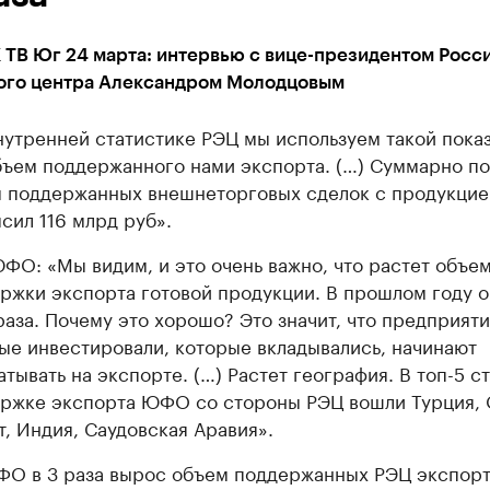
 ТВ Юг 24 марта: интервью с вице-президентом Росс
ого центра Александром Молодцовым
нутренней статистике РЭЦ мы используем такой показ
бъем поддержанного нами экспорта. (…) Суммарно 
 поддержанных внешнеторговых сделок с продукцие
сил 116 млрд руб».
ФО: «Мы видим, и это очень важно, что растет объе
ржки экспорта готовой продукции. В прошлом году 
 раза. Почему это хорошо? Это значит, что предприяти
ые инвестировали, которые вкладывались, начинают
атывать на экспорте. (…) Растет география. В топ-5 с
ржке экспорта ЮФО со стороны РЭЦ вошли Турция, 
т, Индия, Саудовская Аравия».
ФО в 3 раза вырос объем поддержанных РЭЦ экспор