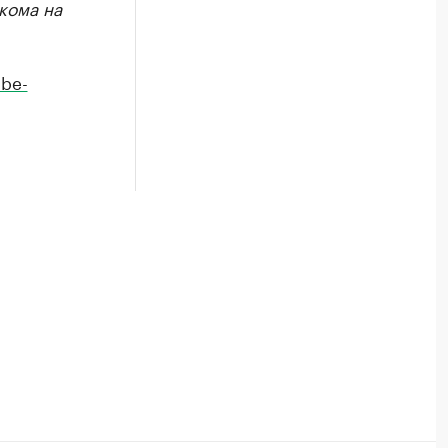
кома на
be-