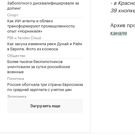
- в Красн
Заболотного дисквалифицировали за
допинг
39 кнопке
Спорт
Как ИИ-агенты и облако
Архив пр
трансформируют промышленность:
опыт «Норникеля»
канале
РБК и Yandex Cloud
Как засуха изменила реки Дунай и Рейн
в Европе. Фото из космоса
Общество
Более тысячи беспилотников
уничтожили за сутки российские
военные
Политика
Россия обогнала три страны Евросоюза
по средней зарплате с учетом цен
Экономика
Загрузить еще