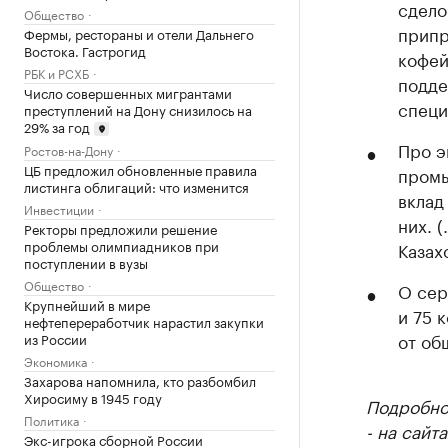
сдело
Общество
припр
Фермы, рестораны и отели Дальнего
Востока. Гастрогид
кофей
РБК и РСХБ
подде
Число совершенных мигрантами
специ
преступлений на Дону снизилось на
29% за год
Про э
Ростов-на-Дону
ЦБ предложил обновленные правила
промы
листинга облигаций: что изменится
вклад
Инвестиции
них. 
Ректоры предложили решение
проблемы олимпиадников при
Казах
поступлении в вузы
Общество
О сер
Крупнейший в мире
и 75 
нефтепереработчик нарастил закупки
от об
из России
Экономика
Захарова напомнила, кто разбомбил
Хиросиму в 1945 году
Подробнос
Политика
- на сайт
Экс-игрока сборной России