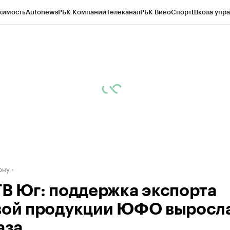
жимость
Autonews
РБК Компании
Телеканал
РБК Вино
Спорт
Школа упра
д
Стиль
Крипто
РБК Бизнес-среда
Дискуссионный клуб
Исследования
К
рагентов
Политика
Экономика
Бизнес
Технологии и медиа
Финансы
Рын
ону
ТВ Юг: поддержка экспорта
вой продукции ЮФО выросла
аза