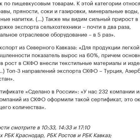
к по пищевкусовым товарам. К этой категории относ
авы, пряности, соки и газировки, минеральные воды, 
ные напитки. (…) Также мы видим сильный прирост в
ржке экспорта сельхозтехники – почти в два раза,
альное отраслевое оборудование – в 5 раз».
кспорт из Северного Кавказа: «Для продукции легкой
шленности показатель вырос на 60%, причем основ
 в рост в СКФО внесли текстильные материалы и изде
(…) Топ-3 направлений экспорта СКФО – Турция, Азер
стан».
тификате «Сделано в России»: «У нас 232 компании
компаний из СКФО оформили такой сертификат, это о
щего количества».
ти смотрите в 10:33, 14:33 и 17:10
ах РБК Краснодар, РБК Ростов и РБК Кавказ;