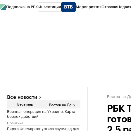
Подписка на РБК
Инвестиции
Мероприятия
Отрасли
Недви
РБК Курсы
РБК Life
Тренды
Визионеры
Национальные проекты
Горо
Спецпроекты СПб
Конференции СПб
Спецпроекты
Проверка конт
Ростов-на-Д
Все новости
Ростов-на-Дону
Весь мир
РБК 
Военная операция на Украине. Карта
боевых действий
гото
Политика
Биржа Uniswap запустила лаунчпад для
2,5 р