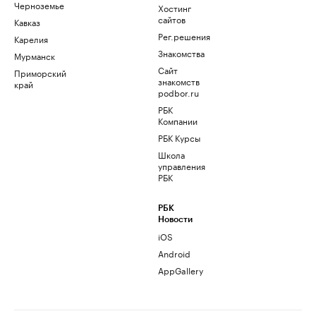
Черноземье
Хостинг
сайтов
Кавказ
Рег.решения
Карелия
Знакомства
Мурманск
Сайт
Приморский
знакомств
край
podbor.ru
РБК
Компании
РБК Курсы
Школа
управления
РБК
РБК
Новости
iOS
Android
AppGallery