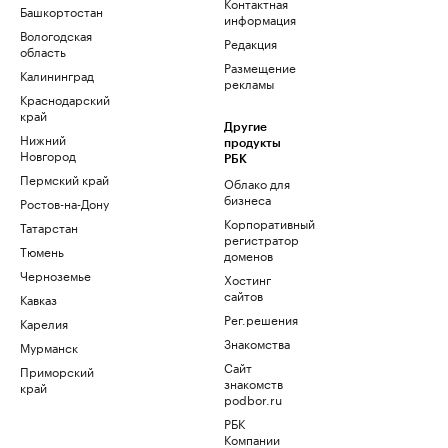
Контактная
Башкортостан
информация
Вологодская
Редакция
область
Размещение
Калининград
рекламы
Краснодарский
край
Другие
Нижний
продукты
Новгород
РБК
Пермский край
Облако для
бизнеса
Ростов-на-Дону
Корпоративный
Татарстан
регистратор
Тюмень
доменов
Черноземье
Хостинг
сайтов
Кавказ
Рег.решения
Карелия
Знакомства
Мурманск
Сайт
Приморский
знакомств
край
podbor.ru
РБК
Компании